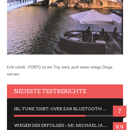
Echt schrill - PORTO ist ein Trip wert, auch wenn einige Dinge
nerven.
NEUESTE TESTBERICHTE
JBL TUNE 720BT: OVER EAR BLUETOOTH KOPFHÖRER UM DIE 50,-€ IM DAUER-TEST
7
WEGEN DES ERFOLGES – MJ: MICHAEL JACKSON MUSICAL IN EINER MATINEE SEHEN
9.9