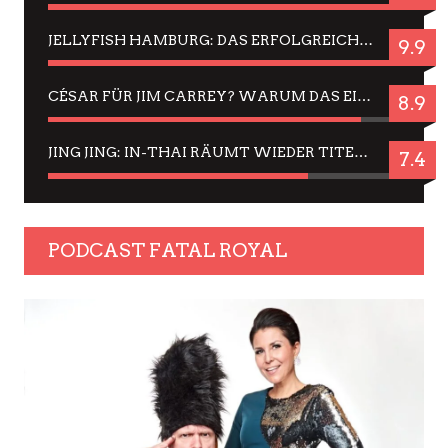
JELLYFISH HAMBURG: DAS ERFOLGREICHE SOMMER-MENÜ 2025 IN GEFÜHLEN UND BILDERN
9.9
CÉSAR FÜR JIM CARREY? WARUM DAS EINER DER NERVIGSTEN ACTORS IST UND BLEIBT
8.9
JING JING: IN-THAI RÄUMT WIEDER TITEL AB – EIN ZWEI-STUNDEN-ERLEBNISBERICHT
7.4
PODCAST FATAL ROYAL