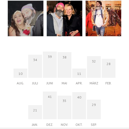
39
38
34
32
28
10
11
AUG.
JULI
JUNI
MAI
APR.
MÄRZ
FEB.
41
40
35
29
21
JAN.
DEZ.
NOV.
OKT.
SEP.