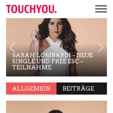
SARAH LOMBARDI – NEUE
SINGLE UND FREE ESC –
TEILNAHME
ALLGEMEIN
BEITRÄGE