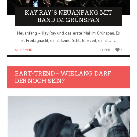
KAY RAY´S NEUANFANG MIT
BAND IM GRÜNSPAN
Neuanfang – Kay Ray und das erste Mal im Grünspan. Es
ist Freitagnacht, es ist keine Schlafenszeit, es ist… –..
ALLGEMEIN
11 FEB.
3
BART-TREND – WIE LANG DARF
DER NOCH SEIN?