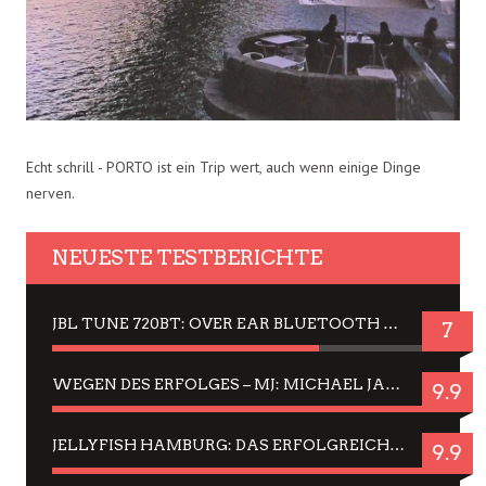
Echt schrill - PORTO ist ein Trip wert, auch wenn einige Dinge
nerven.
NEUESTE TESTBERICHTE
JBL TUNE 720BT: OVER EAR BLUETOOTH KOPFHÖRER UM DIE 50,-€ IM DAUER-TEST
7
WEGEN DES ERFOLGES – MJ: MICHAEL JACKSON MUSICAL IN EINER MATINEE SEHEN
9.9
JELLYFISH HAMBURG: DAS ERFOLGREICHE SOMMER-MENÜ 2025 IN GEFÜHLEN UND BILDERN
9.9