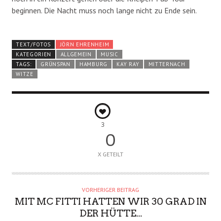
beginnen. Die Nacht muss noch lange nicht zu Ende sein.
TEXT/FOTOS
JÖRN EHRENHEIM
KATEGORIEN
ALLGEMEIN
MUSIC
TAGS:
GRÜNSPAN
HAMBURG
KAY RAY
MITTERNACH
WITZE
3
0
X GETEILT
VORHERIGER BEITRAG
MIT MC FITTI HATTEN WIR 30 GRAD IN
DER HÜTTE...