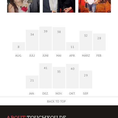
39
38
34
32
28
8
11
AUG.
JULI
JUNI
MAI
APR.
MÄRZ
FEB.
41
40
35
29
21
JAN.
DEZ.
NOV.
OKT.
SEP.
BACK TO TOP
ABOUT
TOUCHYOU.DE