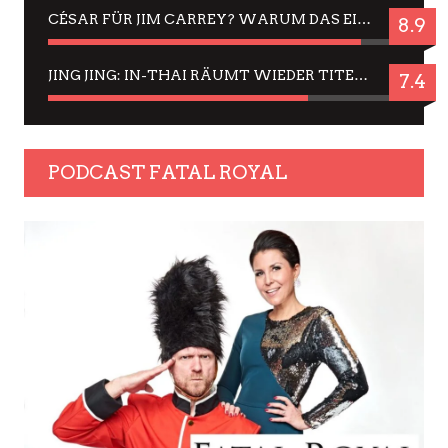
CÉSAR FÜR JIM CARREY? WARUM DAS EINER DER NERVIGSTEN ACTORS IST UND BLEIBT
8.9
JING JING: IN-THAI RÄUMT WIEDER TITEL AB – EIN ZWEI-STUNDEN-ERLEBNISBERICHT
7.4
PODCAST FATAL ROYAL