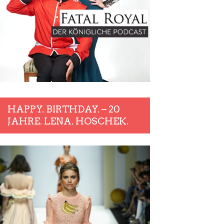
HAPPY. BIRTHDAY. – 20
JAHRE. LENA. HOSCHEK.