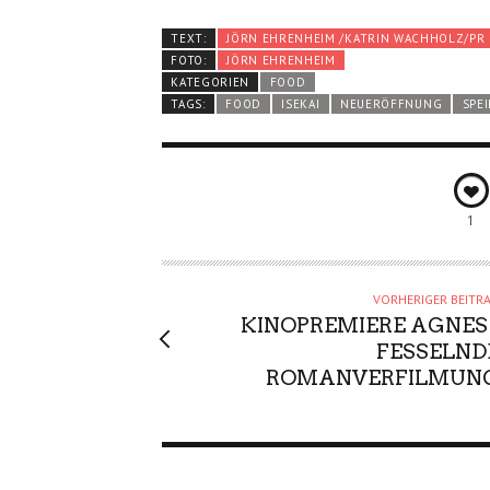
TEXT:
JÖRN EHRENHEIM /KATRIN WACHHOLZ/PR
FOTO:
JÖRN EHRENHEIM
KATEGORIEN
FOOD
TAGS:
FOOD
ISEKAI
NEUERÖFFNUNG
SPEI
1
VORHERIGER BEITR
KINOPREMIERE AGNES 
FESSELND
ROMANVERFILMUN