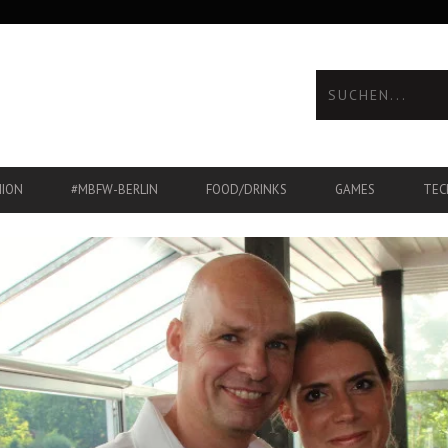
HION
#MBFW-BERLIN
FOOD/DRINKS
GAMES
TEC