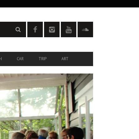
H
CAR
TRIP
ART