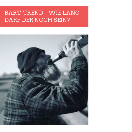
BART-TREND – WIE LANG
DARF DER NOCH SEIN?