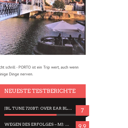
cht schrill - PORTO ist ein Trip wert, auch wenn
inige Dinge nerven.
NEUESTE TESTBERICHTE
JBL TUNE 720BT: OVER EAR BLUETOOTH KOPFHÖRER UM DIE 50,-€ IM DAUER-TEST
7
WEGEN DES ERFOLGES – MJ: MICHAEL JACKSON MUSICAL IN EINER MATINEE SEHEN
9.9