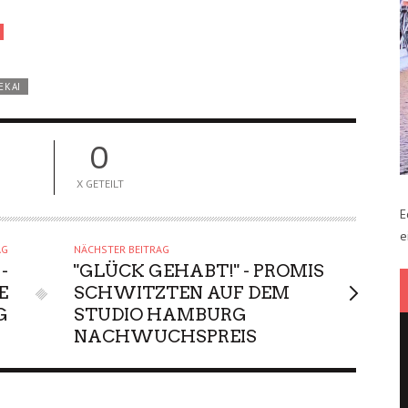
EKAI
0
X GETEILT
E
e
AG
NÄCHSTER BEITRAG
-
"GLÜCK GEHABT!" - PROMIS
E
SCHWITZTEN AUF DEM
G
STUDIO HAMBURG
NACHWUCHSPREIS