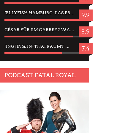
JELLYFISH HAMBURG: DAS ERFOLGREICHE SOMMER-MENÜ 2025 IN GEFÜHLEN UND BILDERN
9.9
CÉSAR FÜR JIM CARREY? WARUM DAS EINER DER NERVIGSTEN ACTORS IST UND BLEIBT
8.9
JING JING: IN-THAI RÄUMT WIEDER TITEL AB – EIN ZWEI-STUNDEN-ERLEBNISBERICHT
7.4
PODCAST FATAL ROYAL