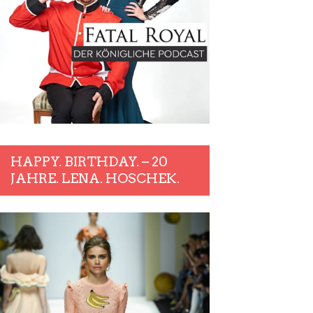
HAPPY. BIRTHDAY. – 20
JAHRE. LENA. HOSCHEK.