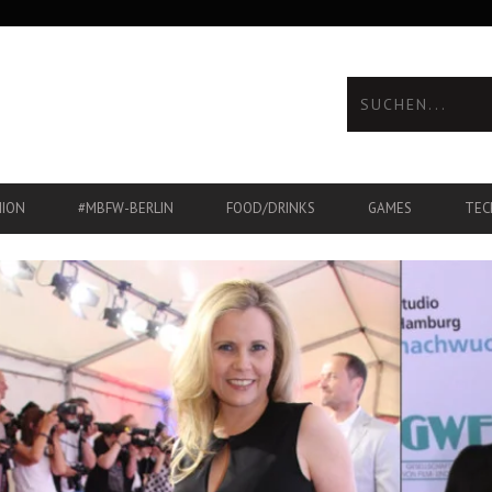
HION
#MBFW-BERLIN
FOOD/DRINKS
GAMES
TEC