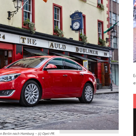
E
e
on Berlin nach Hamburg – (c) Opel-PR.