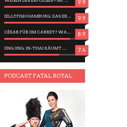
WEGEN DES ERFOLGES – MJ: MICHAEL JACKSON MUSICAL IN EINER MATINEE SEHEN
9.9
JELLYFISH HAMBURG: DAS ERFOLGREICHE SOMMER-MENÜ 2025 IN GEFÜHLEN UND BILDERN
9.9
CÉSAR FÜR JIM CARREY? WARUM DAS EINER DER NERVIGSTEN ACTORS IST UND BLEIBT
8.9
JING JING: IN-THAI RÄUMT WIEDER TITEL AB – EIN ZWEI-STUNDEN-ERLEBNISBERICHT
7.4
PODCAST FATAL ROYAL