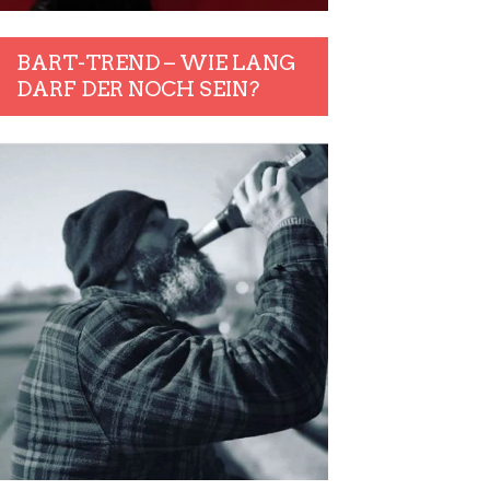
BART-TREND – WIE LANG
DARF DER NOCH SEIN?