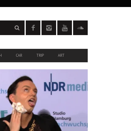
H
CAR
TRIP
ART