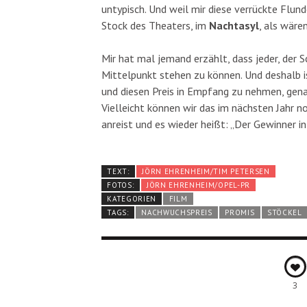
untypisch. Und weil mir diese verrückte Flun
Stock des Theaters, im
Nachtasyl
, als wäre
Mir hat mal jemand erzählt, dass jeder, der S
Mittelpunkt stehen zu können. Und deshalb i
und diesen Preis in Empfang zu nehmen, genau
Vielleicht können wir das im nächsten Jahr 
anreist und es wieder heißt: „Der Gewinner in
TEXT:
JÖRN EHRENHEIM/TIM PETERSEN
FOTOS:
JÖRN EHRENHEIM/OPEL-PR
KATEGORIEN
FILM
TAGS:
NACHWUCHSPREIS
PROMIS
STÖCKEL
3