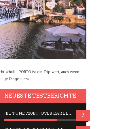
cht schrill - PORTO ist ein Trip wert, auch wenn
inige Dinge nerven.
NEUESTE TESTBERICHTE
JBL TUNE 720BT: OVER EAR BLUETOOTH KOPFHÖRER UM DIE 50,-€ IM DAUER-TEST
7