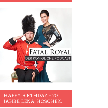
HAPPY. BIRTHDAY. – 20
JAHRE. LENA. HOSCHEK.