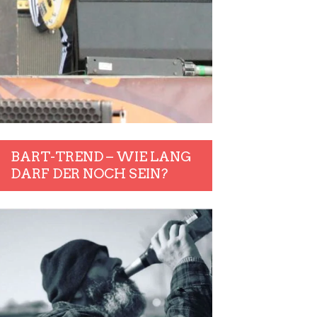
BART-TREND – WIE LANG
DARF DER NOCH SEIN?