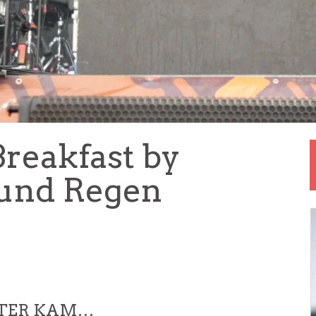
reakfast by
 und Regen
TTER KAM…