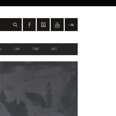
H
CAR
TRIP
ART