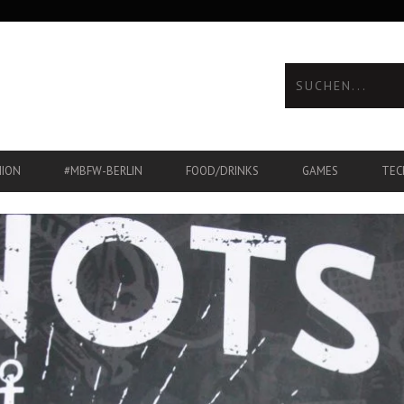
HION
#MBFW-BERLIN
FOOD/DRINKS
GAMES
TEC