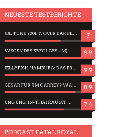
NEUESTE TESTBERICHTE
JBL TUNE 720BT: OVER EAR BLUETOOTH KOPFHÖRER UM DIE 50,-€ IM DAUER-TEST
7
WEGEN DES ERFOLGES – MJ: MICHAEL JACKSON MUSICAL IN EINER MATINEE SEHEN
9.9
JELLYFISH HAMBURG: DAS ERFOLGREICHE SOMMER-MENÜ 2025 IN GEFÜHLEN UND BILDERN
9.9
CÉSAR FÜR JIM CARREY? WARUM DAS EINER DER NERVIGSTEN ACTORS IST UND BLEIBT
8.9
JING JING: IN-THAI RÄUMT WIEDER TITEL AB – EIN ZWEI-STUNDEN-ERLEBNISBERICHT
7.4
PODCAST FATAL ROYAL