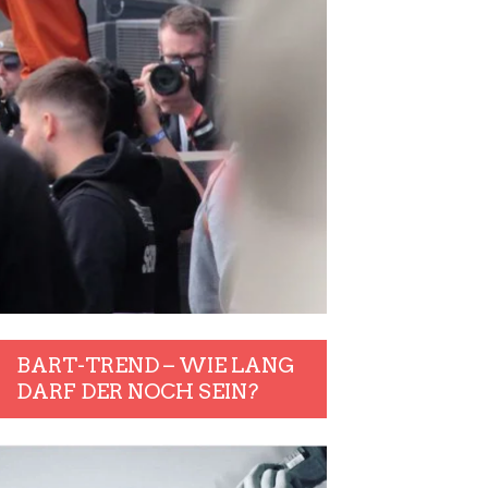
BART-TREND – WIE LANG
DARF DER NOCH SEIN?