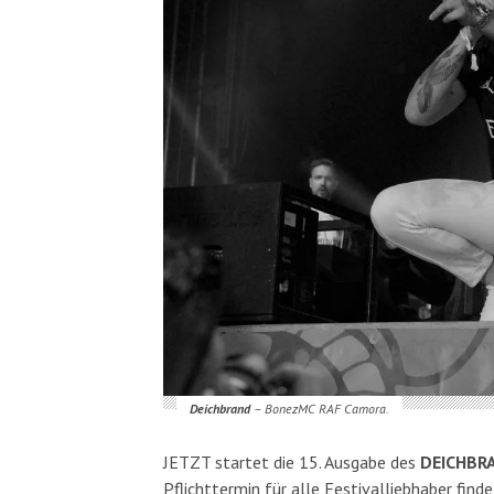
Deichbrand
– BonezMC RAF Camora.
JETZT startet die 15. Ausgabe des
DEICHBR
Pflichttermin für alle Festivalliebhaber fin