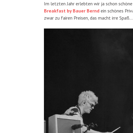
Im letzten Jahr erlebten wir ja schon schön
Breakfast by Bauer Bernd
ein schönes Priva
zwar zu fairen Preisen, das macht irre Spaß…