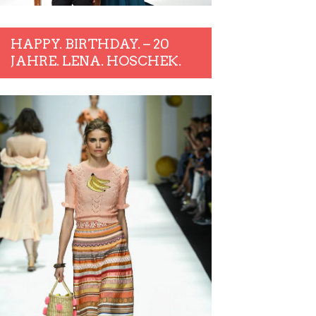
HAPPY. BIRTHDAY. – 20
JAHRE. LENA. HOSCHEK.