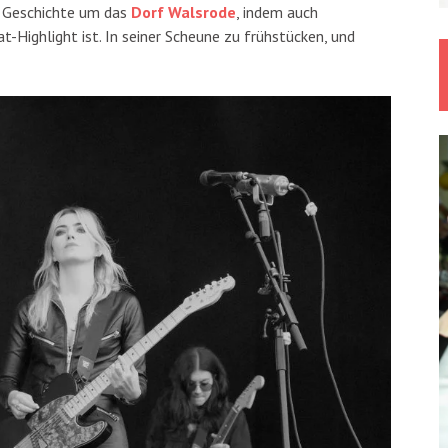
e Geschichte um das
Dorf Walsrode
, indem auch
t-Highlight ist. In seiner Scheune zu frühstücken, und