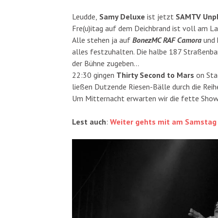
Leudde,
Samy Deluxe
ist jetzt
SAMTV Unp
Fre(u)itag auf dem Deichbrand ist voll am La
Alle stehen ja auf
BonezMC RAF Camora
und 
alles festzuhalten. Die halbe 187 Straßenb
der Bühne zugeben…
22:30 gingen
Thirty Second to Mars
on Sta
ließen Dutzende Riesen-Bälle durch die Rei
Um Mitternacht erwarten wir die fette Show
Lest auch
:
Weiter gehts mit am Samstag 