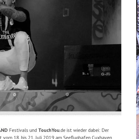
AND
Festivals und
TouchYou
.de ist wieder dabei: Der
det vom 18. bis 21. Juli 2019 am Seeflughafen Cuxhaven