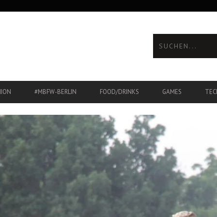
HION
#MBFW-BERLIN
FOOD/DRINKS
GAMES
TEC