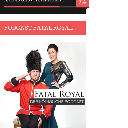
JING JING: IN-THAI RÄUMT WIEDER TITEL AB – EIN ZWEI-STUNDEN-ERLEBNISBERICHT
7.4
PODCAST FATAL ROYAL