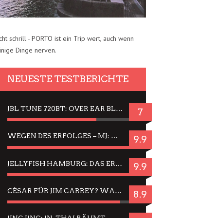
cht schrill - PORTO ist ein Trip wert, auch wenn
inige Dinge nerven.
NEUESTE TESTBERICHTE
JBL TUNE 720BT: OVER EAR BLUETOOTH KOPFHÖRER UM DIE 50,-€ IM DAUER-TEST
7
WEGEN DES ERFOLGES – MJ: MICHAEL JACKSON MUSICAL IN EINER MATINEE SEHEN
9.9
JELLYFISH HAMBURG: DAS ERFOLGREICHE SOMMER-MENÜ 2025 IN GEFÜHLEN UND BILDERN
9.9
CÉSAR FÜR JIM CARREY? WARUM DAS EINER DER NERVIGSTEN ACTORS IST UND BLEIBT
8.9