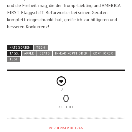
und die Freiheit mag, die der Trump-Liebling und AMERICA
FIRST-Flaggschiff-Befürworter bei seinen Geräten
komplett eingeschränkt hat, greife ich zur billigeren und
besseren Konkurrenz!
KATEGORIEN
TECH
TAGS:
APPLE
BEATS
IN-EAR KOPFHÖRER
KOPFHÖRER
TEST
0
0
X GETEILT
VORHERIGER BEITRAG