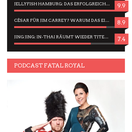
JELLYFISH HAMBURG: DAS ERFOLGREICHE SOMMER-MENÜ 2025 IN GEFÜHLEN UND BILDERN
9.9
CÉSAR FÜR JIM CARREY? WARUM DAS EINER DER NERVIGSTEN ACTORS IST UND BLEIBT
8.9
JING JING: IN-THAI RÄUMT WIEDER TITEL AB – EIN ZWEI-STUNDEN-ERLEBNISBERICHT
7.4
PODCAST FATAL ROYAL