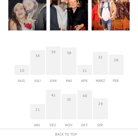
39
38
34
32
28
10
11
AUG.
JULI
JUNI
MAI
APR.
MÄRZ
FEB.
41
40
35
29
21
JAN.
DEZ.
NOV.
OKT.
SEP.
BACK TO TOP