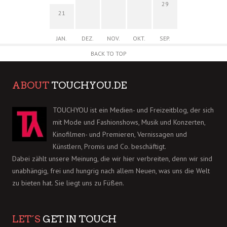
29
21
JAN.
DEZ.
NOV.
OKT.
SEP.
BACK TO TOP
ABOUT
TOUCHYOU.DE
TOUCHYOU ist ein Medien- und Freizeitblog, der sich
mit Mode und Fashionshows, Musik und Konzerten,
Kinofilmen- und Premieren, Vernissagen und
Künstlern, Promis und Co. beschäftigt.
Dabei zählt unsere Meinung, die wir hier verbreiten, denn wir sind
unabhängig, frei und hungrig nach allem Neuen, was uns die Welt
zu bieten hat. Sie liegt uns zu Füßen.
LET´S
GET IN TOUCH