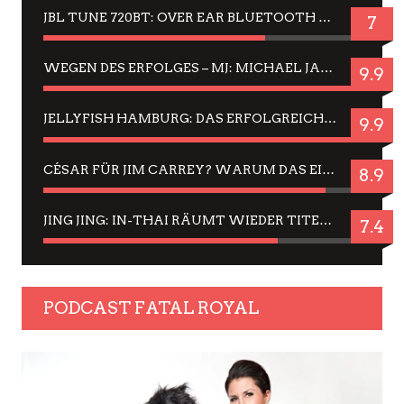
JBL TUNE 720BT: OVER EAR BLUETOOTH KOPFHÖRER UM DIE 50,-€ IM DAUER-TEST
7
WEGEN DES ERFOLGES – MJ: MICHAEL JACKSON MUSICAL IN EINER MATINEE SEHEN
9.9
JELLYFISH HAMBURG: DAS ERFOLGREICHE SOMMER-MENÜ 2025 IN GEFÜHLEN UND BILDERN
9.9
CÉSAR FÜR JIM CARREY? WARUM DAS EINER DER NERVIGSTEN ACTORS IST UND BLEIBT
8.9
JING JING: IN-THAI RÄUMT WIEDER TITEL AB – EIN ZWEI-STUNDEN-ERLEBNISBERICHT
7.4
PODCAST FATAL ROYAL