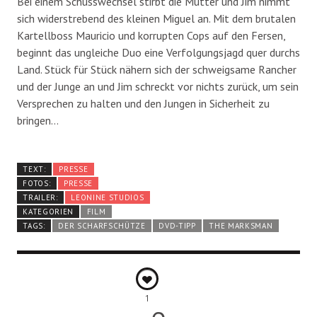
Bei einem Schusswechsel stirbt die Mutter und Jim nimmt
sich widerstrebend des kleinen Miguel an. Mit dem brutalen
Kartellboss Mauricio und korrupten Cops auf den Fersen,
beginnt das ungleiche Duo eine Verfolgungsjagd quer durchs
Land. Stück für Stück nähern sich der schweigsame Rancher
und der Junge an und Jim schreckt vor nichts zurück, um sein
Versprechen zu halten und den Jungen in Sicherheit zu
bringen…
TEXT:
PRESSE
FOTOS:
PRESSE
TRAILER:
LEONINE STUDIOS
KATEGORIEN
FILM
TAGS:
DER SCHARFSCHÜTZE
DVD-TIPP
THE MARKSMAN
1