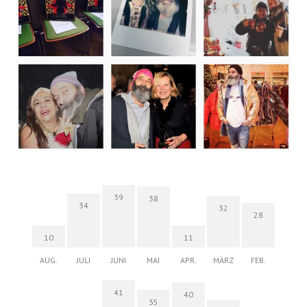
39
38
34
32
28
10
11
AUG.
JULI
JUNI
MAI
APR.
MÄRZ
FEB.
41
40
35