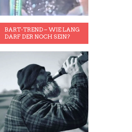
BART-TREND – WIE LANG
DARF DER NOCH SEIN?