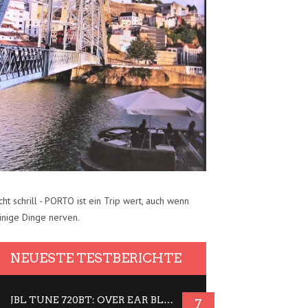
cht schrill - PORTO ist ein Trip wert, auch wenn
inige Dinge nerven.
NEUESTE TESTBERICHTE
JBL TUNE 720BT: OVER EAR BLUETOOTH KOPFHÖRER UM DIE 50,-€ IM DAUER-TEST
7