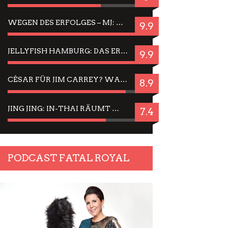
WEGEN DES ERFOLGES – MJ: MICHAEL JACKSON MUSICAL IN EINER MATINEE SEHEN
9.9
JELLYFISH HAMBURG: DAS ERFOLGREICHE SOMMER-MENÜ 2025 IN GEFÜHLEN UND BILDERN
9.9
CÉSAR FÜR JIM CARREY? WARUM DAS EINER DER NERVIGSTEN ACTORS IST UND BLEIBT
8.9
JING JING: IN-THAI RÄUMT WIEDER TITEL AB – EIN ZWEI-STUNDEN-ERLEBNISBERICHT
7.4
PODCAST FATAL ROYAL