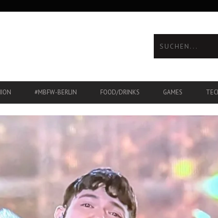
HION
#MBFW-BERLIN
FOOD/DRINKS
GAMES
TEC