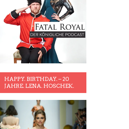
HAPPY. BIRTHDAY. – 20
JAHRE. LENA. HOSCHEK.