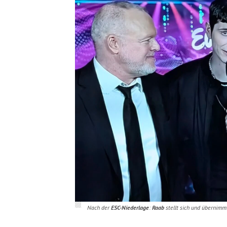
Nach der
ESC-Niederlage
:
Raab
stellt sich und übernimmt