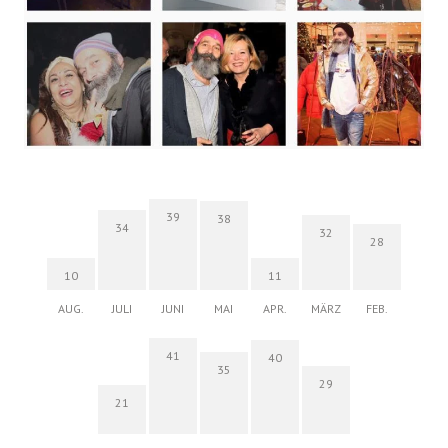
39
38
34
32
28
10
11
AUG.
JULI
JUNI
MAI
APR.
MÄRZ
FEB.
41
40
35
29
21