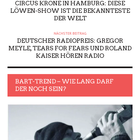
CIRCUS KRONE IN HAMBURG: DIESE
LÖWEN-SHOW IST DIE BEKANNTESTE
DER WELT
NÄCHSTER BEITRAG
DEUTSCHER RADIOPREIS: GREGOR
MEYLE, TEARS FOR FEARS UND ROLAND
KAISER HÖREN RADIO
BART-TREND – WIE LANG DARF
DER NOCH SEIN?