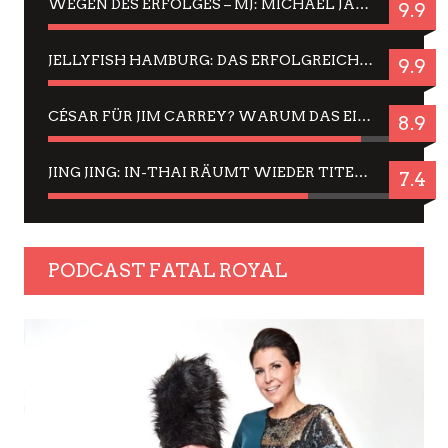
WEGEN DES ERFOLGES – MJ: MICHAEL JACKSON MUSICAL IN EINER MATINEE SEHEN
9.9
JELLYFISH HAMBURG: DAS ERFOLGREICHE SOMMER-MENÜ 2025 IN GEFÜHLEN UND BILDERN
9.9
CÉSAR FÜR JIM CARREY? WARUM DAS EINER DER NERVIGSTEN ACTORS IST UND BLEIBT
8.9
JING JING: IN-THAI RÄUMT WIEDER TITEL AB – EIN ZWEI-STUNDEN-ERLEBNISBERICHT
7.4
PODCAST FATAL ROYAL