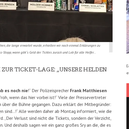
hen, die lange erwartet wurde, erhielten wir noch einmal Erklärungen zu
s-Stopp, wann gibt´s Geld der Ticktes zurück und Lob für alle Helfer…
E
 ZUR TICKET-LAGE: „UNSERE HELDEN S
e
b es noch nie
!“ Der Polizeisprecher
Frank Matthiesen
roh, wenn das hier vorbei ist!“ Viele der Pressevertreter
n über die Bühne gegangen. Dazu erklärt der Mitbegründer:
en sind…!“ Alle werden daher ab Montag informiert, wie die
 „Der Verlust sind nicht die Tickets, sondern der Verzicht,
n. Und deshalb sagen wir ein ganz großes Sry an die, die es