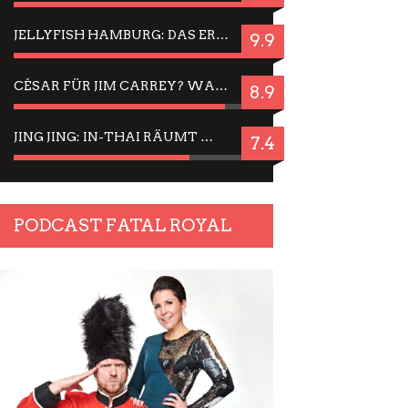
JELLYFISH HAMBURG: DAS ERFOLGREICHE SOMMER-MENÜ 2025 IN GEFÜHLEN UND BILDERN
9.9
CÉSAR FÜR JIM CARREY? WARUM DAS EINER DER NERVIGSTEN ACTORS IST UND BLEIBT
8.9
JING JING: IN-THAI RÄUMT WIEDER TITEL AB – EIN ZWEI-STUNDEN-ERLEBNISBERICHT
7.4
PODCAST FATAL ROYAL