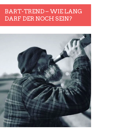
BART-TREND – WIE LANG
DARF DER NOCH SEIN?