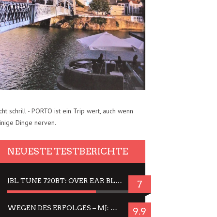
cht schrill - PORTO ist ein Trip wert, auch wenn
inige Dinge nerven.
NEUESTE TESTBERICHTE
JBL TUNE 720BT: OVER EAR BLUETOOTH KOPFHÖRER UM DIE 50,-€ IM DAUER-TEST
7
WEGEN DES ERFOLGES – MJ: MICHAEL JACKSON MUSICAL IN EINER MATINEE SEHEN
9.9