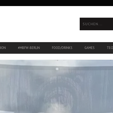
HION
#MBFW-BERLIN
FOOD/DRINKS
GAMES
TEC