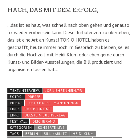
HACH, DAS MIT DEM ERFOLG,
…das ist es halt, was schnell nach oben gehen und genauso
fix wieder vorbei sein kann. Diese Turbulenzen zu überleben,
das ist eine Art an Kunst! TOKIO HOTEL haben es
geschafft, heute immer noch im Gespräch zu bleiben, sei es
durch die Hochzeit mit Heidi Klum oder eben gerne durch
Kunst- und Bilder-Ausstellungen, die Bill produziert und
organisieren lassen hat…
TEXT/INTERVIEW:
JÖRN EHRENHEIM/PR
FOTOS:
PRESSE
VIDEO:
TOKIO HOTEL - MONSUN 2020
LINK:
FOCUS ONLINE
LINK:
ULLSTEIN BUCHVERLAG
FESTIVAL:
DEICHBRAND
KATEGORIEN
KONZERTE LIVE
TAGS:
BERLIN
BILL KAULITZ
HEIDI KLUM