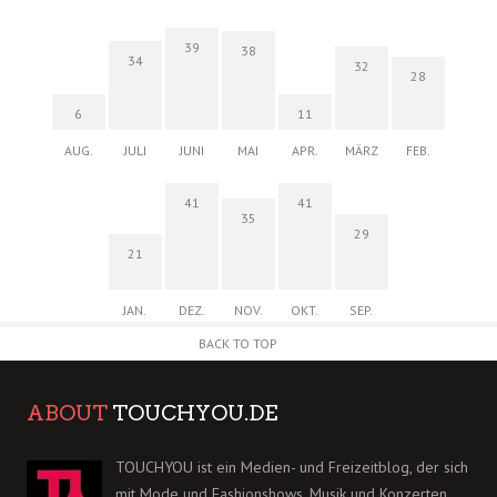
39
38
34
32
28
6
11
AUG.
JULI
JUNI
MAI
APR.
MÄRZ
FEB.
41
41
35
29
21
JAN.
DEZ.
NOV.
OKT.
SEP.
BACK TO TOP
ABOUT
TOUCHYOU.DE
TOUCHYOU ist ein Medien- und Freizeitblog, der sich
mit Mode und Fashionshows, Musik und Konzerten,