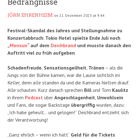
Bedrängnisse
JÖRN EHRENHEIM
on 21. Dezember 2023 at 9:44
Festival-Skandal des Jahres und Stellungnahme zu
Konzertabbruch: Tokio Hotel spielte Ende Juli noch
„
Monsun
“ auf dem
Deichbrand
und musste danach den
Auftritt viel zu früh aufgeben
.
Schadenfreude
,
Sensationsgeilheit
,
Tränen
– als die
Jungs von der Bühne kamen, war die Laune sichtlich im
Keller, denn alle standen da und die Kameras hielten drauf.
Alle schauten. Kurz danach sprechen
Bill
und Tom
Kaulitz
in ihrem
Podcast
über
Angeschlagenheit
,
Unwohlsein
und Fans, die sogar Backstage
übergriffig
wurden, dazu:
„Ich habe geheult… und gelogen!“ Deichbrand entzieht sich
der Verantwortung!
„Ganz ehrlich – wenn ich hätt´
Geld für die Tickets