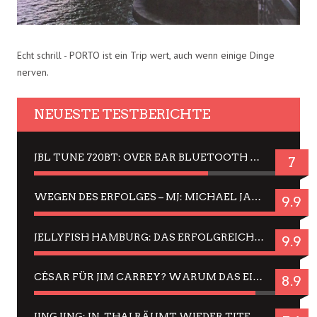
Echt schrill - PORTO ist ein Trip wert, auch wenn einige Dinge
nerven.
NEUESTE TESTBERICHTE
JBL TUNE 720BT: OVER EAR BLUETOOTH KOPFHÖRER UM DIE 50,-€ IM DAUER-TEST
7
WEGEN DES ERFOLGES – MJ: MICHAEL JACKSON MUSICAL IN EINER MATINEE SEHEN
9.9
JELLYFISH HAMBURG: DAS ERFOLGREICHE SOMMER-MENÜ 2025 IN GEFÜHLEN UND BILDERN
9.9
CÉSAR FÜR JIM CARREY? WARUM DAS EINER DER NERVIGSTEN ACTORS IST UND BLEIBT
8.9
JING JING: IN-THAI RÄUMT WIEDER TITEL AB – EIN ZWEI-STUNDEN-ERLEBNISBERICHT