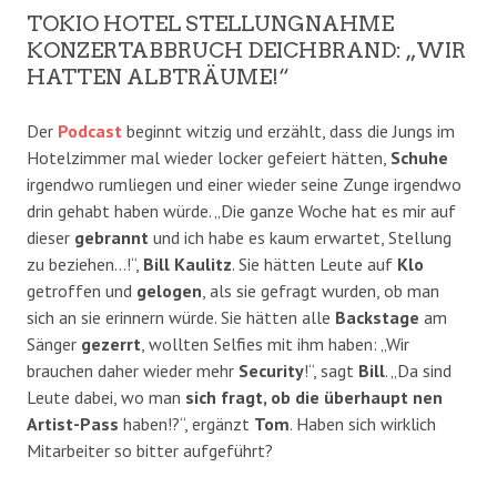
TOKIO HOTEL STELLUNGNAHME
KONZERTABBRUCH DEICHBRAND: „WIR
HATTEN ALBTRÄUME!“
Der
Podcast
beginnt witzig und erzählt, dass die Jungs im
Hotelzimmer mal wieder locker gefeiert hätten,
Schuhe
irgendwo rumliegen und einer wieder seine Zunge irgendwo
drin gehabt haben würde. „Die ganze Woche hat es mir auf
dieser
gebrannt
und ich habe es kaum erwartet, Stellung
zu beziehen…!“,
Bill Kaulitz
. Sie hätten Leute auf
Klo
getroffen und
gelogen
, als sie gefragt wurden, ob man
sich an sie erinnern würde. Sie hätten alle
Backstage
am
Sänger
gezerrt
, wollten Selfies mit ihm haben: „Wir
brauchen daher wieder mehr
Security
!“, sagt
Bill
. „Da sind
Leute dabei, wo man
sich fragt, ob die überhaupt nen
Artist-Pass
haben!?“, ergänzt
Tom
. Haben sich wirklich
Mitarbeiter so bitter aufgeführt?