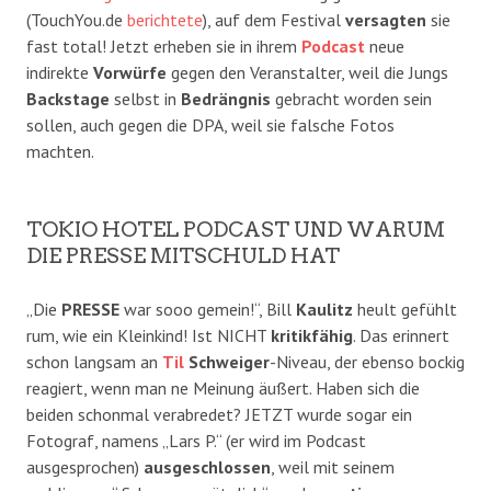
(TouchYou.de
berichtete
), auf dem Festival
versagten
sie
fast total! Jetzt erheben sie in ihrem
Podcast
neue
indirekte
Vorwürfe
gegen den Veranstalter, weil die Jungs
Backstage
selbst in
Bedrängnis
gebracht worden sein
sollen, auch gegen die DPA, weil sie falsche Fotos
machten.
TOKIO HOTEL PODCAST UND WARUM
DIE PRESSE MITSCHULD HAT
„Die
PRESSE
war sooo gemein!“, Bill
Kaulitz
heult gefühlt
rum, wie ein Kleinkind! Ist NICHT
kritikfähig
. Das erinnert
schon langsam an
Til
Schweiger
-Niveau, der ebenso bockig
reagiert, wenn man ne Meinung äußert. Haben sich die
beiden schonmal verabredet? JETZT wurde sogar ein
Fotograf, namens „Lars P.“ (er wird im Podcast
ausgesprochen)
ausgeschlossen
, weil mit seinem