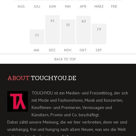
AUG.
JULI
JUNI
MAI
APR.
MÄRZ
FEB.
41
40
35
29
21
JAN.
DEZ.
NOV.
OKT.
SEP.
BACK TO TOP
ABOUT
TOUCHYOU.DE
TOUCHYOU ist ein Medien- und Freizeitblog, der sich
mit Mode und Fashionshows, Musik und Konzerten,
Kinofilmen- und Premieren, Vernissagen und
Künstlern, Promis und Co. beschäftigt.
Dabei zählt unsere Meinung, die wir hier verbreiten, denn wir sind
unabhängig, frei und hungrig nach allem Neuen, was uns die Welt