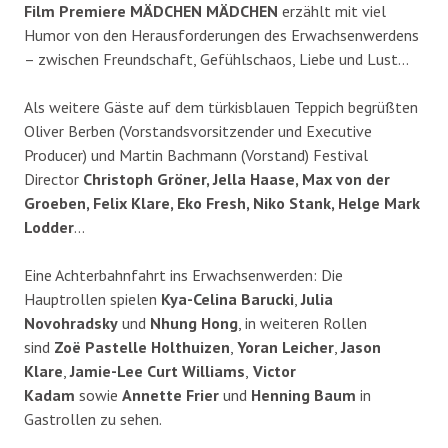
Film Premiere MÄDCHEN MÄDCHEN
erzählt mit viel
Humor von den Herausforderungen des Erwachsenwerdens
– zwischen Freundschaft, Gefühlschaos, Liebe und Lust…
Als weitere Gäste auf dem türkisblauen Teppich begrüßten
Oliver Berben (Vorstandsvorsitzender und Executive
Producer) und Martin Bachmann (Vorstand) Festival
Director
Christoph Gröner, Jella Haase, Max von der
Groeben, Felix Klare, Eko Fresh, Niko Stank, Helge Mark
Lodder
…
Eine Achterbahnfahrt ins Erwachsenwerden: Die
Hauptrollen spielen
Kya-Celina Barucki
,
Julia
Novohradsky
und
Nhung Hong
, in weiteren Rollen
sind
Zoë Pastelle Holthuizen
,
Yoran Leicher
,
Jason
Klare
,
Jamie-Lee Curt Williams
,
Victor
Kadam
sowie
Annette Frier
und
Henning Baum
in
Gastrollen zu sehen.