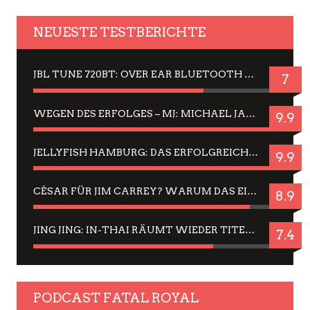
NEUESTE TESTBERICHTE
JBL TUNE 720BT: OVER EAR BLUETOOTH KOPFHÖRER UM DIE 50,-€ IM DAUER-TEST
7
WEGEN DES ERFOLGES – MJ: MICHAEL JACKSON MUSICAL IN EINER MATINEE SEHEN
9.9
JELLYFISH HAMBURG: DAS ERFOLGREICHE SOMMER-MENÜ 2025 IN GEFÜHLEN UND BILDERN
9.9
CÉSAR FÜR JIM CARREY? WARUM DAS EINER DER NERVIGSTEN ACTORS IST UND BLEIBT
8.9
JING JING: IN-THAI RÄUMT WIEDER TITEL AB – EIN ZWEI-STUNDEN-ERLEBNISBERICHT
7.4
PODCAST FATAL ROYAL