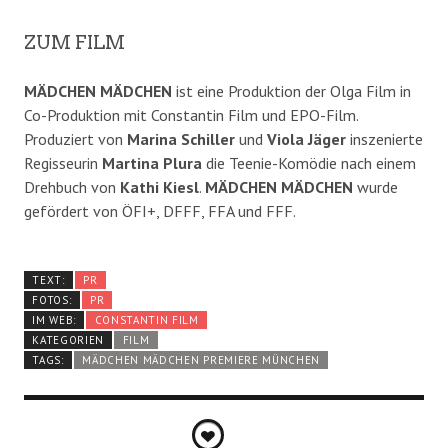
ZUM FILM
MÄDCHEN MÄDCHEN
ist eine Produktion der Olga Film in
Co-Produktion mit Constantin Film und EPO-Film.
Produziert von
Marina Schiller
und
Viola Jäger
inszenierte
Regisseurin
Martina Plura
die Teenie-Komödie nach einem
Drehbuch von
Kathi Kiesl
.
MÄDCHEN MÄDCHEN
wurde
gefördert von ÖFI+, DFFF, FFA und FFF.
TEXT:
PR
FOTOS:
PR
IM WEB:
CONSTANTIN FILM
KATEGORIEN
FILM
TAGS:
MÄDCHEN MÄDCHEN PREMIERE MÜNCHEN