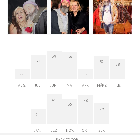
39
38
33
32
28
11
11
AUG.
JULI
JUNI
MAI
APR.
MÄRZ
FEB.
41
40
35
29
21
JAN.
DEZ.
NOV.
OKT.
SEP.
BACK TO TOP