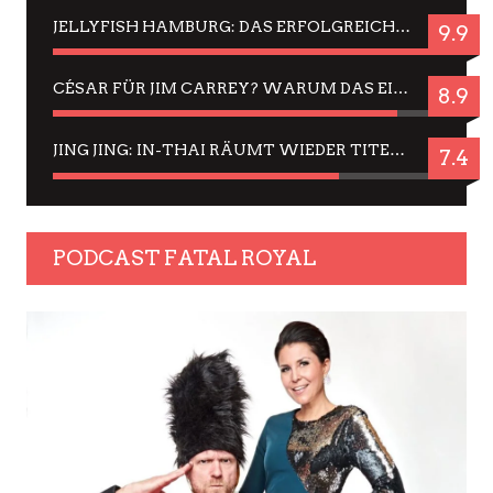
JELLYFISH HAMBURG: DAS ERFOLGREICHE SOMMER-MENÜ 2025 IN GEFÜHLEN UND BILDERN
9.9
CÉSAR FÜR JIM CARREY? WARUM DAS EINER DER NERVIGSTEN ACTORS IST UND BLEIBT
8.9
JING JING: IN-THAI RÄUMT WIEDER TITEL AB – EIN ZWEI-STUNDEN-ERLEBNISBERICHT
7.4
PODCAST FATAL ROYAL