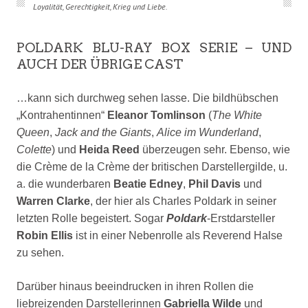
Loyalität, Gerechtigkeit, Krieg und Liebe.
POLDARK BLU-RAY BOX SERIE – UND
AUCH DER ÜBRIGE CAST
…kann sich
durchweg sehen lasse. Die bildhübschen
„Kontrahentinnen“
Eleanor Tomlinson
(
The White
Queen
,
Jack and the Giants
,
Alice im Wunderland
,
Colette
) und
Heida Reed
überzeugen sehr. Ebenso, wie
die Crème de la Crème der britischen Darstellergilde, u.
a. die wunderbaren
Beatie Edney
,
Phil Davis
und
Warren Clarke
, der hier als Charles Poldark in seiner
letzten Rolle begeistert. S
ogar
Poldark
-Erstdarsteller
Robin Ellis
ist in einer Nebenrolle als Reverend Halse
zu sehen.
Darüber hinaus beeindrucken in ihren Rollen die
liebreizenden Darstellerinnen
Gabriella Wilde
und