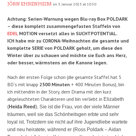
JÖRN EHRENHEIM
on 3. Januar 2023 at 10:50
Achtung: Serien-Warnung wegen Blu-ray Box POLDARK
– diese komplett zusammengefasten Staffeln von
EDEL
MOTION versetzt alles in SUCHTPOTENTIAL.
ICH habe mir zu CORONA-Weihnachten die gesamte und
komplette SERIE von POLDARK geholt, um diese den
Winter über zu schauen und möchte sie Euch ans Herz,
oder besser, wärmstens an die Kanone legen.
Nach der ersten Folge schon (die gesamte Staffel hat 5
BD´s mit knapp
2500 Minuten
+ 400 Minuten Bonus), bin
ich mittendrin in der Story, dem Drama mit den kurz
abgeleuchteten Charakteren und bin verliebt in
Elizabeth
(
Heida Reed
). Sie ist die Frau, von der viele Männer
träumen, weil sie das Schönheitsgen erbte und sehr
loyal ist. Trotzdem sie nicht auf ihre Jugendliebe wartete
und neu heiratete, während er (Ross Poldark – Aidan