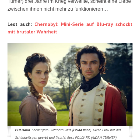
Turner) drei Jahre im Krieg verweilte, scheint eine Liebe
zwischen ihnen nicht mehr zu funktionieren…
Lest auch:
Chernobyl: Mini-Serie auf Blu-ray schockt
mit brutaler Wahrheit
POLDARK
-Szenenfoto Elizabeth Ross (
Heida Reed
). Diese Frau hat das
Schönheitsgen geerbt und liebt(e) Ross POLDARK (AIDAN TURNER).