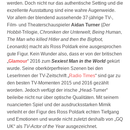
werden. Doch nicht nur das authentische Setting und die
exzellente Ausstattung sind eine wahre Augenweide.
Vor allem der blendend aussehende 37-jährige TV-,
Film- und Theaterschauspieler
Aidan Turner
(
Der
Hobbit
-Trilogie,
Chroniken der Unterwelt
,
Being Human
,
The Man who killed Hitler and then the Bigfoot,
Leonardo
) macht als Ross Poldark eine ausgesprochen
gute Figur. Kein Wunder also, dass er von der britischen
„
Glamour
“ 2016 zum
Sexiest Man in the World
gekürt
wurde. Seine oberkörperfreien Szenen bei den
LeserInnen der TV-Zeitschrift „
Radio Times
“ sind gar zu
den besten TV-Momenten 2015 und 2016 gezählt
worden. Jedoch verfügt der irische „Head-Turner“
beileibe nicht nur über optische Qualitäten. Mit seinem
nuancierten Spiel und der ausdrucksstarken Mimik
verleiht er der Figur des Ross Poldark echten Tiefgang
und Emotionen und wurde nicht zuletzt deshalb von „GQ
UK“ als
TV-Actor of the Year
ausgezeichnet.