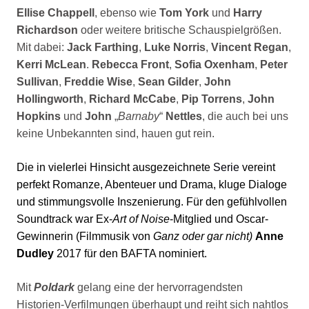
Ellise Chappell
, ebenso wie
Tom York
und
Harry
Richardson
oder weitere britische Schauspielgrößen.
Mit dabei:
Jack Farthing
,
Luke Norris
,
Vincent Regan
,
Kerri McLean
.
Rebecca Front
,
Sofia Oxenham
,
Peter
Sullivan
,
Freddie Wise
,
Sean Gilder
,
John
Hollingworth
,
Richard McCabe
,
Pip Torrens
,
John
Hopkins
und
John
„
Barnaby
“
Nettles
, die auch bei uns
keine Unbekannten sind, hauen gut rein.
Die in vielerlei Hinsicht ausgezeichnete
Serie
vereint
perfekt Romanze, Abenteuer und Drama, kluge Dialoge
und stimmungsvolle Inszenierung. Für den gefühlvollen
Soundtrack war Ex-
Art of Noise
-Mitglied und Oscar-
Gewinnerin (Filmmusik von
Ganz oder gar nicht)
Anne
Dudley
2017 für den BAFTA nominiert.
Mit
Poldark
gelang eine der hervorragendsten
Historien-Verfilmungen überhaupt und reiht sich nahtlos