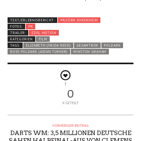
TEXT/ERLEBNISBERICHT:
PR/JÖRN EHRENHEIM
FOTOS:
PR
TRAILER:
EDEL MOTION
KATEGORIEN
FILM
TAGS:
ELIZABETH (HEIDA REED)
GESAMTBOX
POLDARK
ROSS POLDARK (AIDAN TURNER)
WINSTON GRAHAM
1
0
X GETEILT
VORHERIGER BEITRAG
DARTS WM: 3,5 MILLIONEN DEUTSCHE
SAHEN HALBFINAL-AUS VON CLEMENS