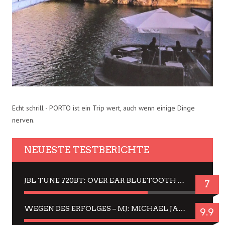
Echt schrill - PORTO ist ein Trip wert, auch wenn einige Dinge
nerven.
NEUESTE TESTBERICHTE
JBL TUNE 720BT: OVER EAR BLUETOOTH KOPFHÖRER UM DIE 50,-€ IM DAUER-TEST
7
WEGEN DES ERFOLGES – MJ: MICHAEL JACKSON MUSICAL IN EINER MATINEE SEHEN
9.9