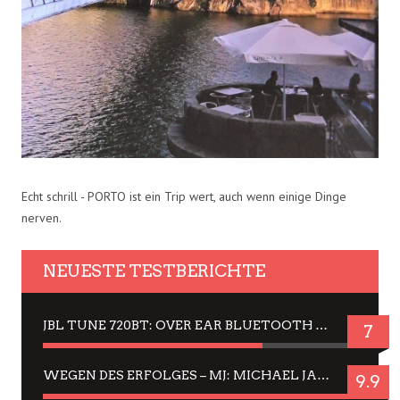
Echt schrill - PORTO ist ein Trip wert, auch wenn einige Dinge
nerven.
NEUESTE TESTBERICHTE
JBL TUNE 720BT: OVER EAR BLUETOOTH KOPFHÖRER UM DIE 50,-€ IM DAUER-TEST
7
WEGEN DES ERFOLGES – MJ: MICHAEL JACKSON MUSICAL IN EINER MATINEE SEHEN
9.9