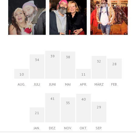
39
38
34
32
28
10
11
AUG.
JULI
JUNI
MAI
APR.
MÄRZ
FEB.
41
40
35
29
21
JAN.
DEZ.
NOV.
OKT.
SEP.