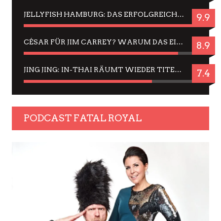
JELLYFISH HAMBURG: DAS ERFOLGREICHE SOMMER-MENÜ 2025 IN GEFÜHLEN UND BILDERN
9.9
CÉSAR FÜR JIM CARREY? WARUM DAS EINER DER NERVIGSTEN ACTORS IST UND BLEIBT
8.9
JING JING: IN-THAI RÄUMT WIEDER TITEL AB – EIN ZWEI-STUNDEN-ERLEBNISBERICHT
7.4
PODCAST FATAL ROYAL