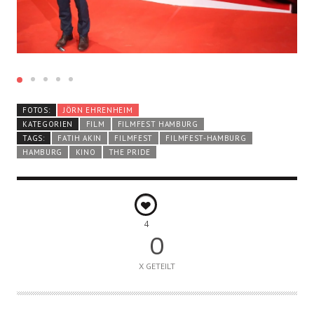
FOTOS:
JÖRN EHRENHEIM
KATEGORIEN
FILM
FILMFEST HAMBURG
TAGS:
FATIH AKIN
FILMFEST
FILMFEST-HAMBURG
HAMBURG
KINO
THE PRIDE
4
0
X GETEILT