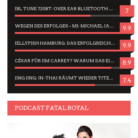
JBL TUNE 720BT: OVER EAR BLUETOOTH KOPFHÖRER UM DIE 50,-€ IM DAUER-TEST
7
WEGEN DES ERFOLGES – MJ: MICHAEL JACKSON MUSICAL IN EINER MATINEE SEHEN
9.9
JELLYFISH HAMBURG: DAS ERFOLGREICHE SOMMER-MENÜ 2025 IN GEFÜHLEN UND BILDERN
9.9
CÉSAR FÜR JIM CARREY? WARUM DAS EINER DER NERVIGSTEN ACTORS IST UND BLEIBT
8.9
JING JING: IN-THAI RÄUMT WIEDER TITEL AB – EIN ZWEI-STUNDEN-ERLEBNISBERICHT
7.4
PODCAST FATAL ROYAL