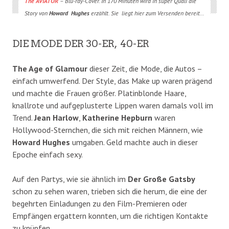
The AVIATOR
– Blu-ray-Cover. In 170 Minuten wird in super Quali die
Story von
Howard Hughes
erzählt. Sie liegt hier zum Versenden bereit…
DIE MODE DER 30-ER, 40-ER
The Age of Glamour
dieser Zeit, die Mode, die Autos –
einfach umwerfend. Der Style, das Make up waren prägend
und machte die Frauen größer. Platinblonde Haare,
knallrote und aufgeplusterte Lippen waren damals voll im
Trend.
Jean Harlow
,
Katherine Hepburn
waren
Hollywood-Sternchen, die sich mit reichen Männern, wie
Howard Hughes
umgaben. Geld machte auch in dieser
Epoche einfach sexy.
Auf den Partys, wie sie ähnlich im
Der Große Gatsby
schon zu sehen waren, trieben sich die herum, die eine der
begehrten Einladungen zu den Film-Premieren oder
Empfängen ergattern konnten, um die richtigen Kontakte
zu knüpfen…