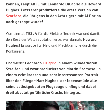
können, zeigt ARTE mit Leonardo DiCaprio als Howard
Hughes. Letzterer produzierte die erste Version von
Scarface
, die übrigens in den Achtzigern mit Al Pacino
noch getoppt wurde!
Was einmal
TESLA
für die Elektro-Technik war und damit
den Rest der Welt revolutionierte, war damals
Howard
Hughe
s! Er sorgte für Neid und Machtkämpfe durch die
.
Konkurrenz
Und wieder
Leonardo
DiCaprio
i
n einem wunderbaren
Streifen, und zwar produziert von Martin Scorsese! In
einem echt krassen und sehr interessanten Portrait
über den Flieger-Narr Hughes, der lebensmüde alle
seine selbstgebauten Flugzeuge einflog und dabei
drei! absolut gefährliche Crashs hinlegte…