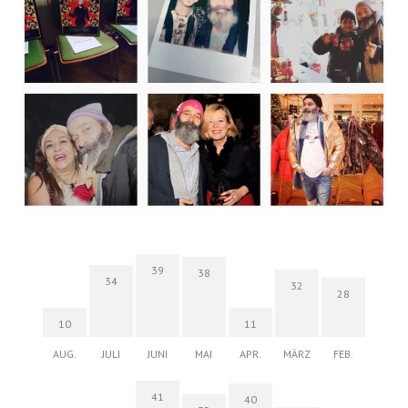
39
38
34
32
28
10
11
AUG.
JULI
JUNI
MAI
APR.
MÄRZ
FEB.
41
40