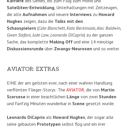
Karriere
des Genies, bis zum Flug zum Mond und
Satelliten-Entwicklung
, Unterhaltungen mit Zeitzeugen,
die alte
Aufnahmen
und neuere
Interviews
zu
Howard
Hughes
zeigen, dazu die
Talks mit den
Schauspielern
(
Cate Blanchett, Kate Beckinsale, Alec Baldwin,
Gwen Stefani, Jude Law, Leonardo DiCaprio
) zu der ganzen
Sache, das komplette
Making Off
und eine 14 minütige
Diskussionsrunde
über
Zwangs-Neurosen
und so weiter.
AVIATOR: EXTRAS
EINE der am geilsten ever, nach einer wahren Handlung
verfilmten Flieger-Storys: The
AVIATOR
, die von
Martin
Scorsese
in einer beachtlichen
Länge
von zwei
Stunden
und fünfzig Minuten wunderbar in
Scene
gesetzt wurde.
Leonardo DiCaprio
als
Howard Hughes
, der sogar alle
seine gebauten
Prototypen
selbst flog und ein irrer