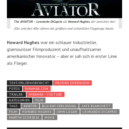
The AVIATOR – Leonardo DiCaprio
als
Howard Hughes
, der zwischen den
20er und den 40er Jahren die größten und schnellsten Flugzeuge baute.
Howard Hughes
war ein schlauer Industrieller,
glamouröser Filmproduzent und unaufhaltsamer
amerikanischer Innovator – aber er sah sich in erster Linie
als Flieger.
TEXT/ERLEBNISBERICHT:
PR/JÖRN EHRENHEIM
FOTOS
MIRAMAX.COM
TRAILER:
MIRAMAX - YOUTUBE
KATEGORIEN
FILM
TAGS:
AVIATOR
BLU-RAY-VERLOSUNG
CATE BLANCHETT
FILM
HOWARD HUGHES
JOHN LOGAN
LEONARDO DICAPRIO
MARTIN SCORSESE
MOVIE