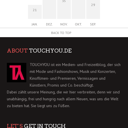
35
29
21
JAN.
DEZ.
NOV.
OKT.
SEP.
BACK TO TOP
ABOUT
TOUCHYOU.DE
TOUCHYOU ist ein Medien- und Freizeitblog, der sich
mit Mode und Fashionshows, Musik und Konzerten,
Kinofilmen- und Premieren, Vernissagen und
Künstlern, Promis und Co. beschäftigt.
Dabei zählt unsere Meinung, die wir hier verbreiten, denn wir sind
unabhängig, frei und hungrig nach allem Neuen, was uns die Welt
zu bieten hat. Sie liegt uns zu Füßen.
LET´S
GET IN TOUCH