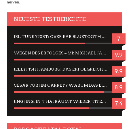
nerven.
NEUESTE TESTBERICHTE
JBL TUNE 720BT: OVER EAR BLUETOOTH KOPFHÖRER UM DIE 50,-€ IM DAUER-TEST
7
WEGEN DES ERFOLGES – MJ: MICHAEL JACKSON MUSICAL IN EINER MATINEE SEHEN
9.9
JELLYFISH HAMBURG: DAS ERFOLGREICHE SOMMER-MENÜ 2025 IN GEFÜHLEN UND BILDERN
9.9
CÉSAR FÜR JIM CARREY? WARUM DAS EINER DER NERVIGSTEN ACTORS IST UND BLEIBT
8.9
JING JING: IN-THAI RÄUMT WIEDER TITEL AB – EIN ZWEI-STUNDEN-ERLEBNISBERICHT
7.4