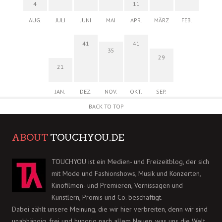
4
11
AUG.
JULI
JUNI
MAI
APR.
MÄRZ
FEB.
41
41
35
29
21
JAN.
DEZ.
NOV.
OKT.
SEP.
BACK TO TOP
ABOUT
TOUCHYOU.DE
TOUCHYOU ist ein Medien- und Freizeitblog, der sich
mit Mode und Fashionshows, Musik und Konzerten,
Kinofilmen- und Premieren, Vernissagen und
Künstlern, Promis und Co. beschäftigt.
Dabei zählt unsere Meinung, die wir hier verbreiten, denn wir sind
unabhängig, frei und hungrig nach allem Neuen, was uns die Welt