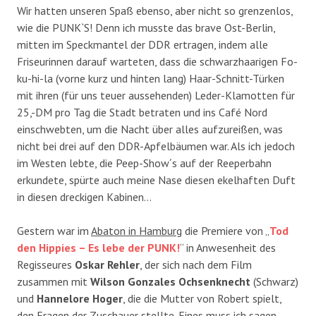
Wir hatten unseren Spaß ebenso, aber nicht so grenzenlos,
wie die PUNK`S! Denn ich musste das brave Ost-Berlin,
mitten im Speckmantel der DDR ertragen, indem alle
Friseurinnen darauf warteten, dass die schwarzhaarigen Fo-
ku-hi-la (vorne kurz und hinten lang) Haar-Schnitt-Türken
mit ihren (für uns teuer aussehenden) Leder-Klamotten für
25,-DM pro Tag die Stadt betraten und ins Café Nord
einschwebten, um die Nacht über alles aufzureißen, was
nicht bei drei auf den DDR-Apfelbäumen war. Als ich jedoch
im Westen lebte, die Peep-Show´s auf der Reeperbahn
erkundete, spürte auch meine Nase diesen ekelhaften Duft
in diesen dreckigen Kabinen…
Gestern war im
Abaton in Hamburg
die Premiere von „
Tod
den Hippies – Es lebe der PUNK!
“ in Anwesenheit des
Regisseures
Oskar Rehler
, der sich nach dem Film
zusammen mit
Wilson Gonzales Ochsenknecht
(Schwarz)
und
Hannelore Hoger
, die die Mutter von Robert spielt,
den Fragen der Zuschauer stellte. Eines muss ich sagen,