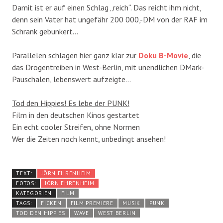
Damit ist er auf einen Schlag „reich“. Das reicht ihm nicht,
denn sein Vater hat ungefähr 200 000,-DM von der RAF im
Schrank gebunkert…
Parallelen schlagen hier ganz klar zur
Doku B-Movie
, die
das Drogentreiben in West-Berlin, mit unendlichen DMark-
Pauschalen, lebenswert aufzeigte…
Tod den Hippies! Es lebe der PUNK!
Film in den deutschen Kinos gestartet
Ein echt cooler Streifen, ohne Normen
Wer die Zeiten noch kennt, unbedingt ansehen!
TEXT:
JÖRN EHRENHEIM
FOTOS:
JÖRN EHRENHEIM
KATEGORIEN
FILM
TAGS:
FICKEN
FILM PREMIERE
MUSIK
PUNK
TOD DEN HIPPIES
WAVE
WEST BERLIN