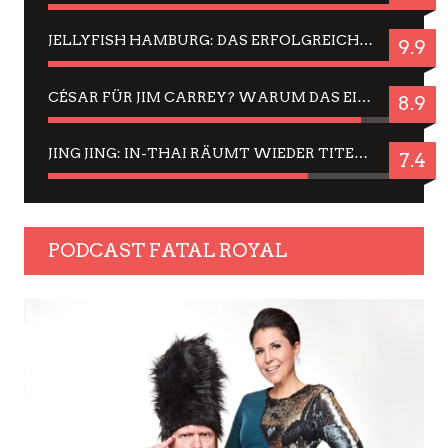
JELLYFISH HAMBURG: DAS ERFOLGREICHE SOMMER-MENÜ 2025 IN GEFÜHLEN UND BILDERN
9.9
CÉSAR FÜR JIM CARREY? WARUM DAS EINER DER NERVIGSTEN ACTORS IST UND BLEIBT
8.9
JING JING: IN-THAI RÄUMT WIEDER TITEL AB – EIN ZWEI-STUNDEN-ERLEBNISBERICHT
7.4
PODCAST FATAL ROYAL