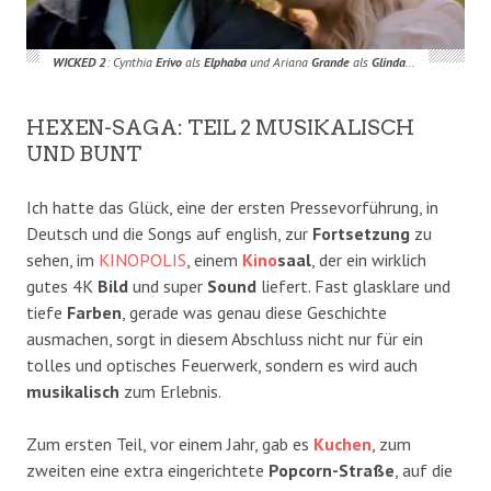
WICKED 2
: Cynthia
Erivo
als
Elphaba
und Ariana
Grande
als
Glinda
…
HEXEN-SAGA: TEIL 2 MUSIKALISCH
UND BUNT
Ich hatte das Glück, eine der ersten Pressevorführung, in
Deutsch und die Songs auf english, zur
Fortsetzung
zu
sehen, im
KINOPOLIS
, einem
Kino
saal
, der ein wirklich
gutes 4K
Bild
und super
Sound
liefert. Fast glasklare und
tiefe
Farben
, gerade was genau diese Geschichte
ausmachen, sorgt in diesem Abschluss nicht nur für ein
tolles und optisches Feuerwerk, sondern es wird auch
musikalisch
zum Erlebnis.
Zum ersten Teil, vor einem Jahr, gab es
Kuchen
, zum
zweiten eine extra eingerichtete
Popcorn-Straße
, auf die