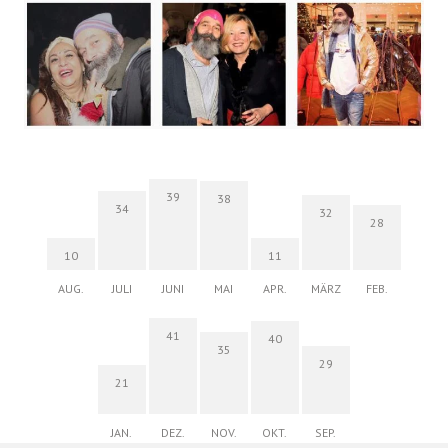
39
38
34
32
28
10
11
AUG.
JULI
JUNI
MAI
APR.
MÄRZ
FEB.
41
40
35
29
21
JAN.
DEZ.
NOV.
OKT.
SEP.