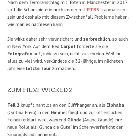
Nach dem Terroranschlag mit Toten in Manchester in 2017
soll die Schauspielerin noch immer mit
PTBS
traumatisiert
sein und deshalb mit diesem Zwischenfall Probleme haben,
wie man es nachlesen kann.
Sie wirkt daher sehr verunsichert und
zerbrechlich
, so auch
in New York. Auf dem Red
Carpet
forderte sie die
Fotografen
auf, ruhig zu sein, nicht zu schreien. Weil ihr
alles zu viel wird, verkündete die 32-jährige, im nächsten
Jahr eine
letzte Tour
zu machen…
ZUM FILM: WICKED 2
Teil 2
knüpft nahtlos an den Cliffhanger an, als
Elphaba
(Cynthia Erivo) in den Himmel fliegt und zur öffentlichen
Feindin erklärt wird, während
Glinda
(Ariana Grande) ihre
neue Rolle als „Glinda die Gute“ im Scheinwerferlicht der
Smaragdstadt annimmt.