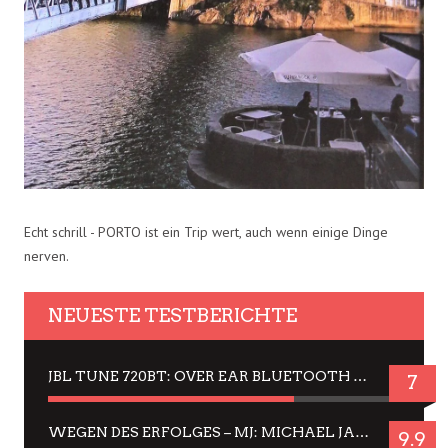
Echt schrill - PORTO ist ein Trip wert, auch wenn einige Dinge
nerven.
NEUESTE TESTBERICHTE
JBL TUNE 720BT: OVER EAR BLUETOOTH KOPFHÖRER UM DIE 50,-€ IM DAUER-TEST
7
WEGEN DES ERFOLGES – MJ: MICHAEL JACKSON MUSICAL IN EINER MATINEE SEHEN
9.9