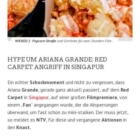
WICKED 2
:
Popcorn-Straße
und Getränke für zwei Stunden Film…
HYPE UM ARIANA GRANDE: RED
CARPET ANGRIFF IN SINGAPUR
Ein echter
Schockmoment
und nicht zu vergessen, dass
Ariana
Grande
, gerade ganz aktuell passiert, auf dem
Red
Carpet
in
Singapur
, auf einer großen
Filmpremiere
, von
einem „
Fan
“ angegangen wurde, der die Absperrungen
überwand, um fast schon zu mini-stalken. Der muss jetzt,
so meldet es
NTV
, für diese und vergangene
Aktionen
in
den
Knast.