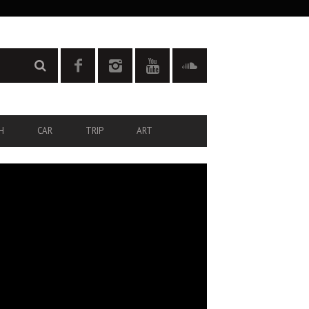
H
CAR
TRIP
ART