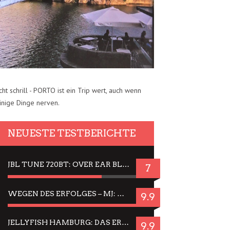
cht schrill - PORTO ist ein Trip wert, auch wenn
inige Dinge nerven.
NEUESTE TESTBERICHTE
JBL TUNE 720BT: OVER EAR BLUETOOTH KOPFHÖRER UM DIE 50,-€ IM DAUER-TEST
7
WEGEN DES ERFOLGES – MJ: MICHAEL JACKSON MUSICAL IN EINER MATINEE SEHEN
9.9
JELLYFISH HAMBURG: DAS ERFOLGREICHE SOMMER-MENÜ 2025 IN GEFÜHLEN UND BILDERN
9.9