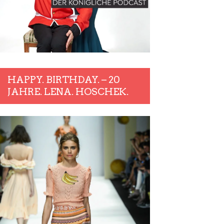
HAPPY. BIRTHDAY. – 20
JAHRE. LENA. HOSCHEK.