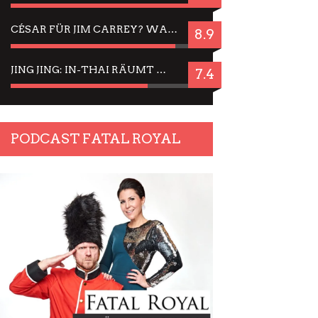
CÉSAR FÜR JIM CARREY? WARUM DAS EINER DER NERVIGSTEN ACTORS IST UND BLEIBT
8.9
JING JING: IN-THAI RÄUMT WIEDER TITEL AB – EIN ZWEI-STUNDEN-ERLEBNISBERICHT
7.4
PODCAST FATAL ROYAL