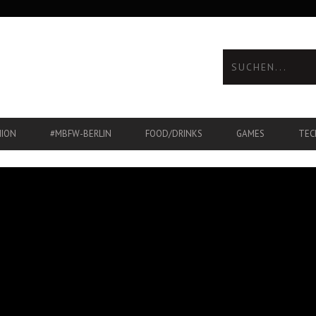
HION
#MBFW-BERLIN
FOOD/DRINKS
GAMES
TEC