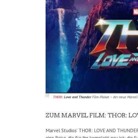
THOR
: Love and Thunder
Film-Plakat – der neue Marvel 
ZUM MARVEL FILM: THOR: L
Marvel Studios‘ THOR: LOVE AND THUNDER b
eine Reise, die für ihn komplett neu ist: die