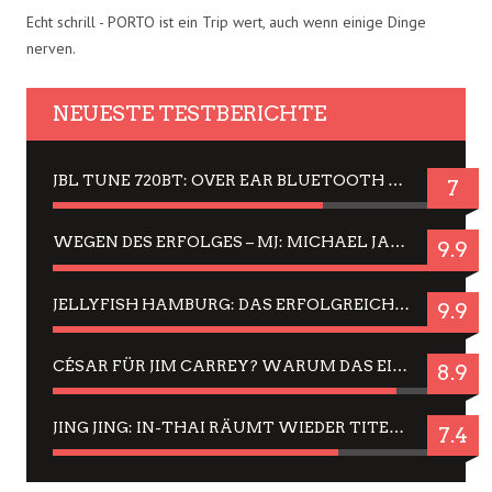
Echt schrill - PORTO ist ein Trip wert, auch wenn einige Dinge
nerven.
NEUESTE TESTBERICHTE
JBL TUNE 720BT: OVER EAR BLUETOOTH KOPFHÖRER UM DIE 50,-€ IM DAUER-TEST
7
WEGEN DES ERFOLGES – MJ: MICHAEL JACKSON MUSICAL IN EINER MATINEE SEHEN
9.9
JELLYFISH HAMBURG: DAS ERFOLGREICHE SOMMER-MENÜ 2025 IN GEFÜHLEN UND BILDERN
9.9
CÉSAR FÜR JIM CARREY? WARUM DAS EINER DER NERVIGSTEN ACTORS IST UND BLEIBT
8.9
JING JING: IN-THAI RÄUMT WIEDER TITEL AB – EIN ZWEI-STUNDEN-ERLEBNISBERICHT
7.4