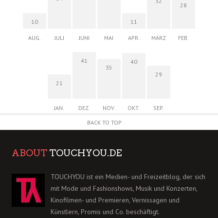
32
28
10
11
AUG.
JULI
JUNI
MAI
APR.
MÄRZ
FEB.
41
40
35
29
21
JAN.
DEZ.
NOV.
OKT.
SEP.
BACK TO TOP
ABOUT
TOUCHYOU.DE
TOUCHYOU ist ein Medien- und Freizeitblog, der sich
mit Mode und Fashionshows, Musik und Konzerten,
Kinofilmen- und Premieren, Vernissagen und
Künstlern, Promis und Co. beschäftigt.