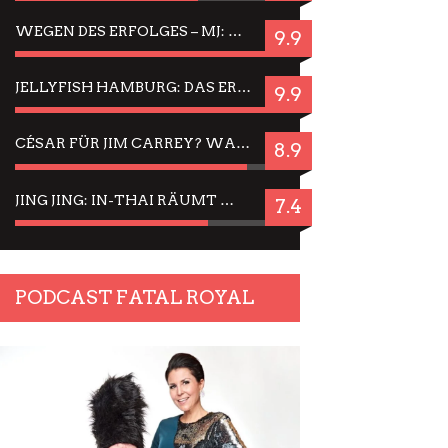
WEGEN DES ERFOLGES – MJ: MICHAEL JACKSON MUSICAL IN EINER MATINEE SEHEN
9.9
JELLYFISH HAMBURG: DAS ERFOLGREICHE SOMMER-MENÜ 2025 IN GEFÜHLEN UND BILDERN
9.9
CÉSAR FÜR JIM CARREY? WARUM DAS EINER DER NERVIGSTEN ACTORS IST UND BLEIBT
8.9
JING JING: IN-THAI RÄUMT WIEDER TITEL AB – EIN ZWEI-STUNDEN-ERLEBNISBERICHT
7.4
PODCAST FATAL ROYAL