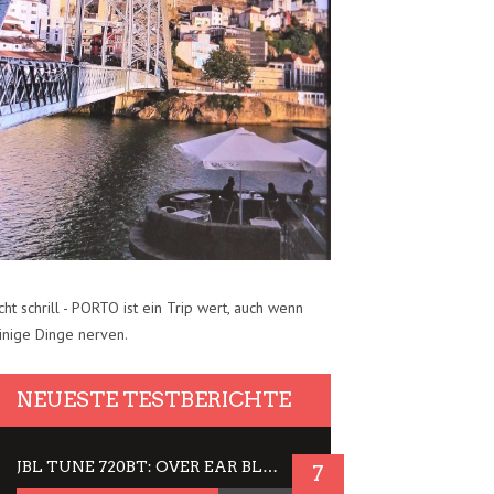
cht schrill - PORTO ist ein Trip wert, auch wenn
inige Dinge nerven.
NEUESTE TESTBERICHTE
JBL TUNE 720BT: OVER EAR BLUETOOTH KOPFHÖRER UM DIE 50,-€ IM DAUER-TEST
7