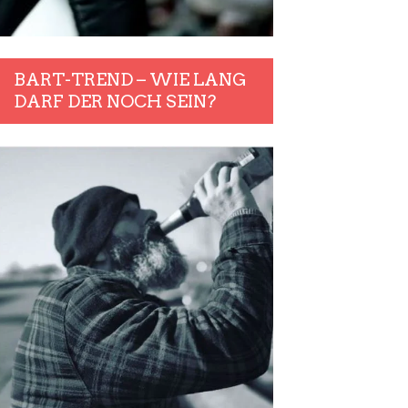
BART-TREND – WIE LANG
DARF DER NOCH SEIN?