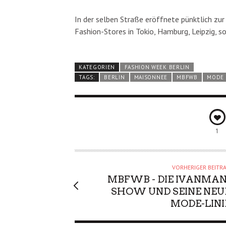
In der selben Straße eröffnete pünktlich zu
Fashion-Stores in Tokio, Hamburg, Leipzig, s
KATEGORIEN
FASHION WEEK BERLIN
TAGS:
BERLIN
MAISONNEE
MBFWB
MODE
1
VORHERIGER BEITR
MBFWB - DIE IVANMAN
SHOW UND SEINE NEU
MODE-LINI