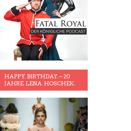
HAPPY. BIRTHDAY. – 20
JAHRE. LENA. HOSCHEK.