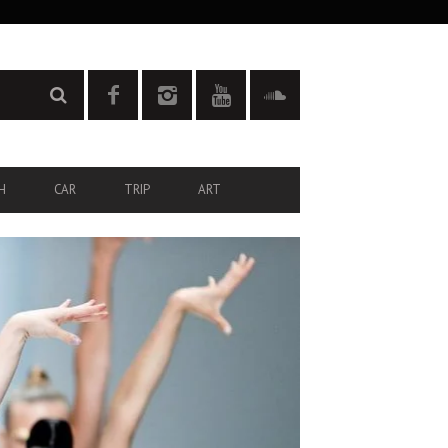
H
CAR
TRIP
ART