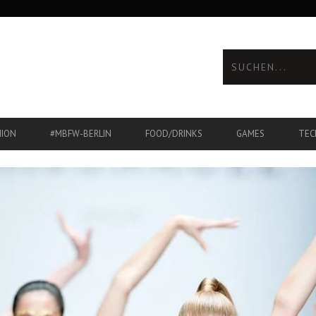
HION
#MBFW-BERLIN
FOOD/DRINKS
GAMES
TEC