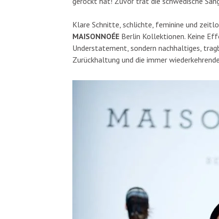
gerockt hat! Zuvor trat die schwedische Säng
Klare Schnitte, schlichte, feminine und zei
MAISONNOÉE
Berlin Kollektionen. Keine Ef
Understatement, sondern nachhaltiges, tragb
Zurückhaltung und die immer wiederkehrende 