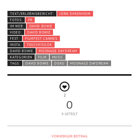
TEXT/ERLEBNISBERICHT:
JÖRN EHRENHEIM
FOTOS:
PR
IM WEB:
DAVID BOWIE
VIDEO:
DAVID BOWIE
FEST:
FILMFEST CANNES
INSTA:
TOUCHYOU.DE
DAVID BOWIE
MOONAGE DAYDREAM
KATEGORIEN
FILM
MUSIC
TAGS:
DAVID BOWIE
DOKU
MOONAGE DAYDREAM
2
0
X GETEILT
VORHERIGER BEITRAG