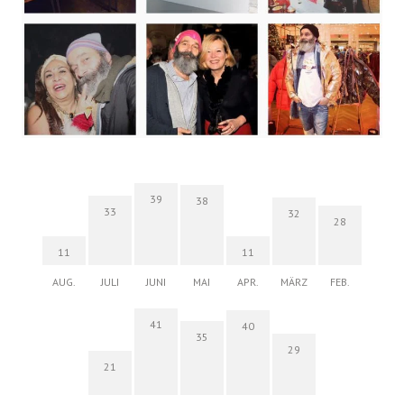
39
38
33
32
28
11
11
AUG.
JULI
JUNI
MAI
APR.
MÄRZ
FEB.
41
40
35
29
21