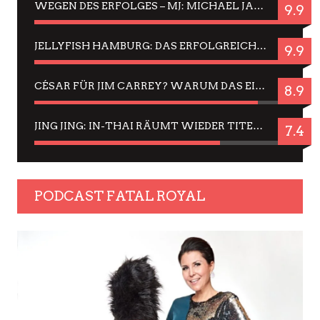
WEGEN DES ERFOLGES – MJ: MICHAEL JACKSON MUSICAL IN EINER MATINEE SEHEN
9.9
JELLYFISH HAMBURG: DAS ERFOLGREICHE SOMMER-MENÜ 2025 IN GEFÜHLEN UND BILDERN
9.9
CÉSAR FÜR JIM CARREY? WARUM DAS EINER DER NERVIGSTEN ACTORS IST UND BLEIBT
8.9
JING JING: IN-THAI RÄUMT WIEDER TITEL AB – EIN ZWEI-STUNDEN-ERLEBNISBERICHT
7.4
PODCAST FATAL ROYAL