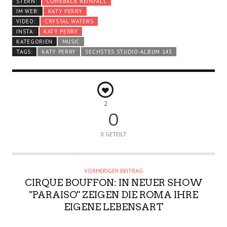
STERN:
COMEBACK REINFALL
IM WEB:
KATY PERRY
VIDEO:
CRYSTAL WATERS
INSTA:
KATY PERRY
KATEGORIEN
MUSIC
TAGS:
KATY PERRY
SECHSTES STUDIO-ALBUM 143
2
0
X GETEILT
VORHERIGER BEITRAG
CIRQUE BOUFFON: IN NEUER SHOW
"PARAISO" ZEIGEN DIE ROMA IHRE
EIGENE LEBENSART