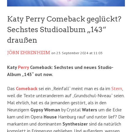
Katy Perry Comeback geglückt?
Sechstes Studioalbum „143“
draußen
JÖRN EHRENHEIM
on 23. September 2024 at 11:03
Katy
Perry
Comeback: Sechstes und neues Studio-
Album „143“ out now.
Das
Comeback
sei ein „Reinfall“ meint man es da im
Stern
,
weil die Texte unteranderem auf „Grundschul-Niveau“ seien.
Mal ehrlich, hat es da jemanden gestört, als in den
Neunzigern
Gypsy Woman
by Crystal
Waters
um die Ecke
kam und im Opera
House
Hamburg rauf und runter lief? Die
markanten und dominanten
Synthesizer
sind da natürlich
komplett in Erinnerung geblieben. Und außerdem, wessen