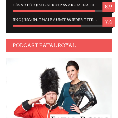
CÉSAR FÜR JIM CARREY? WARUM DAS EINER DER NERVIGSTEN ACTORS IST UND BLEIBT
8.9
JING JING: IN-THAI RÄUMT WIEDER TITEL AB – EIN ZWEI-STUNDEN-ERLEBNISBERICHT
7.4
PODCAST FATAL ROYAL