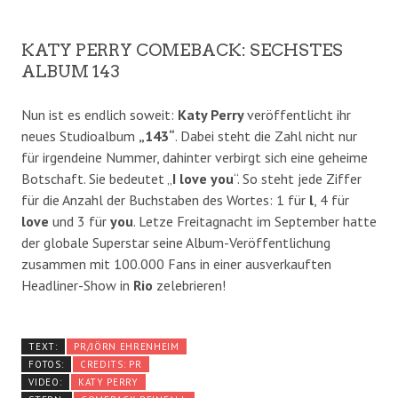
KATY PERRY COMEBACK: SECHSTES
ALBUM 143
Nun ist es endlich soweit:
Katy Perry
veröffentlicht ihr
neues Studioalbum
„143“
. Dabei steht die Zahl nicht nur
für irgendeine Nummer, dahinter verbirgt sich eine geheime
Botschaft. Sie bedeutet „
I love you
“. So steht jede Ziffer
für die Anzahl der Buchstaben des Wortes: 1 für
l
, 4 für
love
und 3 für
you
. Letze Freitagnacht im September hatte
der globale Superstar seine Album-Veröffentlichung
zusammen mit 100.000 Fans in einer ausverkauften
Headliner-Show in
Rio
zelebrieren!
TEXT:
PR/JÖRN EHRENHEIM
FOTOS:
CREDITS: PR
VIDEO:
KATY PERRY