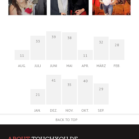
39
38
33
32
28
11
11
AUG.
JULI
JUNI
MAI
APR.
MÄRZ
FEB.
41
40
35
29
21
JAN.
DEZ.
NOV.
OKT.
SEP.
BACK TO TOP