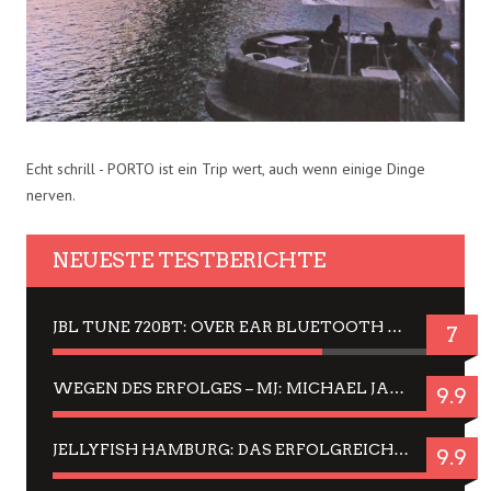
Echt schrill - PORTO ist ein Trip wert, auch wenn einige Dinge
nerven.
NEUESTE TESTBERICHTE
JBL TUNE 720BT: OVER EAR BLUETOOTH KOPFHÖRER UM DIE 50,-€ IM DAUER-TEST
7
WEGEN DES ERFOLGES – MJ: MICHAEL JACKSON MUSICAL IN EINER MATINEE SEHEN
9.9
JELLYFISH HAMBURG: DAS ERFOLGREICHE SOMMER-MENÜ 2025 IN GEFÜHLEN UND BILDERN
9.9