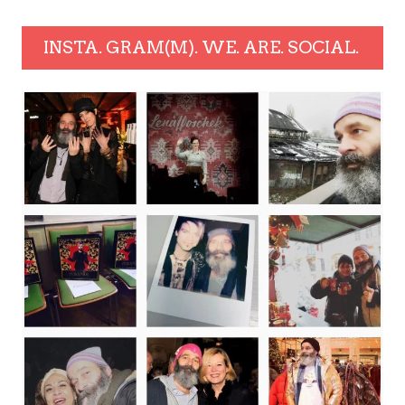
INSTA. GRAM(M). WE. ARE. SOCIAL.