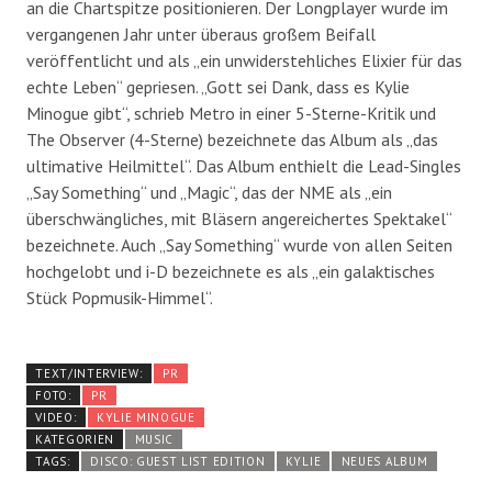
an die Chartspitze positionieren. Der Longplayer wurde im
vergangenen Jahr unter überaus großem Beifall
veröffentlicht und als „ein unwiderstehliches Elixier für das
echte Leben“ gepriesen. „Gott sei Dank, dass es Kylie
Minogue gibt“, schrieb Metro in einer 5-Sterne-Kritik und
The Observer (4-Sterne) bezeichnete das Album als „das
ultimative Heilmittel“. Das Album enthielt die Lead-Singles
„Say Something“ und „Magic“, das der NME als „ein
überschwängliches, mit Bläsern angereichertes Spektakel“
bezeichnete. Auch „Say Something“ wurde von allen Seiten
hochgelobt und i-D bezeichnete es als „ein galaktisches
Stück Popmusik-Himmel“.
TEXT/INTERVIEW:
PR
FOTO:
PR
VIDEO:
KYLIE MINOGUE
KATEGORIEN
MUSIC
TAGS:
DISCO: GUEST LIST EDITION
KYLIE
NEUES ALBUM