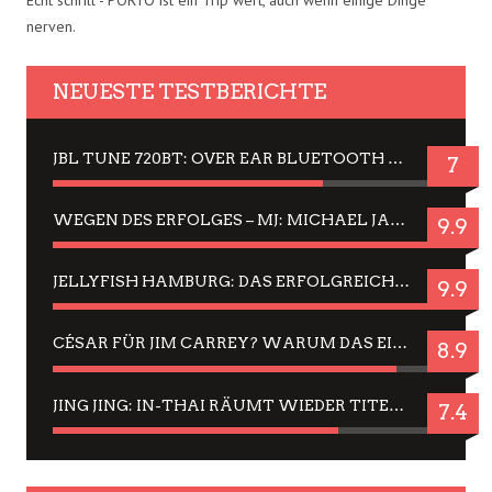
nerven.
NEUESTE TESTBERICHTE
JBL TUNE 720BT: OVER EAR BLUETOOTH KOPFHÖRER UM DIE 50,-€ IM DAUER-TEST
7
WEGEN DES ERFOLGES – MJ: MICHAEL JACKSON MUSICAL IN EINER MATINEE SEHEN
9.9
JELLYFISH HAMBURG: DAS ERFOLGREICHE SOMMER-MENÜ 2025 IN GEFÜHLEN UND BILDERN
9.9
CÉSAR FÜR JIM CARREY? WARUM DAS EINER DER NERVIGSTEN ACTORS IST UND BLEIBT
8.9
JING JING: IN-THAI RÄUMT WIEDER TITEL AB – EIN ZWEI-STUNDEN-ERLEBNISBERICHT
7.4