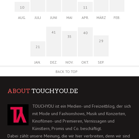
10
11
AUG.
JULI
JUNI
MAI
APR.
MÄRZ
FEB.
41
40
35
29
21
JAN.
DEZ.
NOV.
OKT.
SEP.
BACK TO TOP
ABOUT
TOUCHYOU.DE
TOUCHYOU ist ein Medien- und Freizeitblog, der sich
mit Mode und Fashionshows, Musik und Konzerten,
Kinofilmen- und Premieren, Vernissagen und
Künstlern, Promis und Co. beschäftigt.
Dabei zählt unsere Meinung, die wir hier verbreiten, denn wir sind