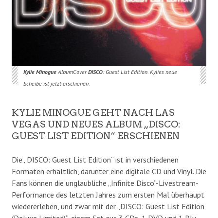
Kylie Minogue
AlbumCover
DISCO
: Guest List Edition. Kylies neue
Scheibe ist jetzt erschienen.
KYLIE MINOGUE GEHT NACH LAS
VEGAS UND NEUES ALBUM „DISCO:
GUEST LIST EDITION“ ERSCHIENEN
Die „DISCO: Guest List Edition“ ist in verschiedenen
Formaten erhältlich, darunter eine digitale CD und Vinyl. Die
Fans können die unglaubliche „Infinite Disco“-Livestream-
Performance des letzten Jahres zum ersten Mal überhaupt
wiedererleben, und zwar mit der „DISCO: Guest List Edition
(Deluxe Limited)“, einem Set aus 3 CDs, 1 DVD und 1 Blu-