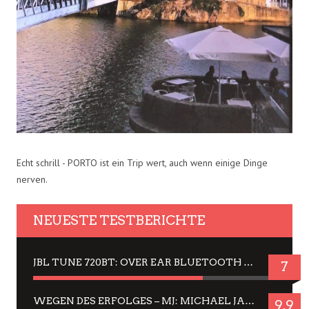
Echt schrill - PORTO ist ein Trip wert, auch wenn einige Dinge
nerven.
NEUESTE TESTBERICHTE
JBL TUNE 720BT: OVER EAR BLUETOOTH KOPFHÖRER UM DIE 50,-€ IM DAUER-TEST
7
WEGEN DES ERFOLGES – MJ: MICHAEL JACKSON MUSICAL IN EINER MATINEE SEHEN
9.9