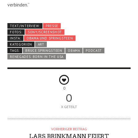
verbinden.“
TEXT/INTERVIEW:
PRESSE
FOTOS:
SONY/SCREENSHOT
INSTA:
OBAMA UND SPRINGSTEEN
KATEGORIEN
ART
TAGS:
BRUCE SPRINGSTEEN
OBAMA
PODCAST
RENEGADES: BORN IN THE USA
0
0
X GETEILT
VORHERIGER BEITRAG
LARS BRINKMANN FEIERT