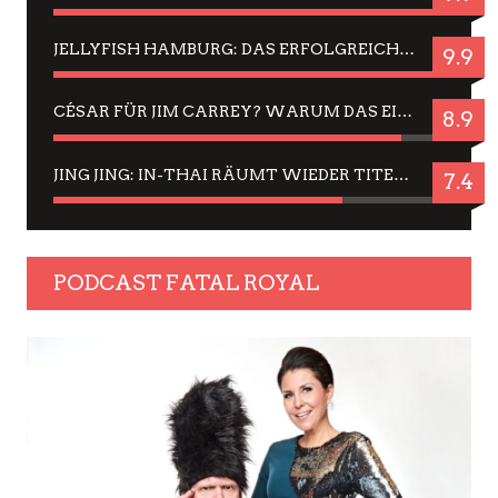
JELLYFISH HAMBURG: DAS ERFOLGREICHE SOMMER-MENÜ 2025 IN GEFÜHLEN UND BILDERN
9.9
CÉSAR FÜR JIM CARREY? WARUM DAS EINER DER NERVIGSTEN ACTORS IST UND BLEIBT
8.9
JING JING: IN-THAI RÄUMT WIEDER TITEL AB – EIN ZWEI-STUNDEN-ERLEBNISBERICHT
7.4
PODCAST FATAL ROYAL