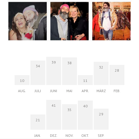
39
38
34
32
28
10
11
AUG.
JULI
JUNI
MAI
APR.
MÄRZ
FEB.
41
40
35
29
21
JAN.
DEZ.
NOV.
OKT.
SEP.