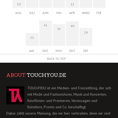
10
11
AUG.
JULI
JUNI
MAI
APR.
MÄRZ
FEB.
41
40
35
29
21
JAN.
DEZ.
NOV.
OKT.
SEP.
BACK TO TOP
ABOUT
TOUCHYOU.DE
TOUCHYOU ist ein Medien- und Freizeitblog, der sich
mit Mode und Fashionshows, Musik und Konzerten,
Kinofilmen- und Premieren, Vernissagen und
Künstlern, Promis und Co. beschäftigt.
Dabei zählt unsere Meinung, die wir hier verbreiten, denn wir sind