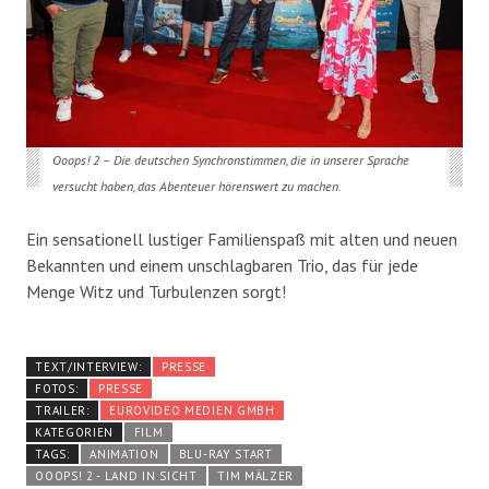
Ooops! 2 – Die deutschen Synchronstimmen, die in unserer Sprache
versucht haben, das Abenteuer hörenswert zu machen.
Ein sensationell lustiger Familienspaß mit alten und neuen
Bekannten und einem unschlagbaren Trio, das für jede
Menge Witz und Turbulenzen sorgt!
TEXT/INTERVIEW:
PRESSE
FOTOS:
PRESSE
TRAILER:
EUROVIDEO MEDIEN GMBH
KATEGORIEN
FILM
TAGS:
ANIMATION
BLU-RAY START
OOOPS! 2 - LAND IN SICHT
TIM MÄLZER