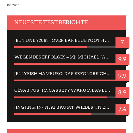
nerven.
NEUESTE TESTBERICHTE
JBL TUNE 720BT: OVER EAR BLUETOOTH KOPFHÖRER UM DIE 50,-€ IM DAUER-TEST
7
WEGEN DES ERFOLGES – MJ: MICHAEL JACKSON MUSICAL IN EINER MATINEE SEHEN
9.9
JELLYFISH HAMBURG: DAS ERFOLGREICHE SOMMER-MENÜ 2025 IN GEFÜHLEN UND BILDERN
9.9
CÉSAR FÜR JIM CARREY? WARUM DAS EINER DER NERVIGSTEN ACTORS IST UND BLEIBT
8.9
JING JING: IN-THAI RÄUMT WIEDER TITEL AB – EIN ZWEI-STUNDEN-ERLEBNISBERICHT
7.4