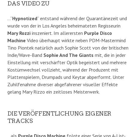
DAS VIDEO ZU
…“
Hypnotized
“ entstand während der Quarantänezeit und
wurde von der in Los Angeles beheimateten Regisseurin
Mary Rozzi
inszeniert. Im allerersten
Purple Disco
Machine
Video überhaupt wirkte neben PDM-Mastermind
Tino Piontek natürlich auch Sophie Scott von der britischen
Indie/Wave-Band
Sophie And The Giants
mit, die in jeder
Einstellung mit verschärfter Optik begeistert und mehrere
Kostümwechsel vollzieht, während der Produzent mit
Plattenspielern, Drumpads und Keytar abperformt. Unter
Zuhilfenahme diverser abgefahrener visueller Effekte
gelang Mary Rizzo ein zeitloses Meisterwerk.
DIE VERÖFFENTLICHUNG EIGENER
TRACKS
…als
Purple Disco Machine
folgte einer Serie von A-List-