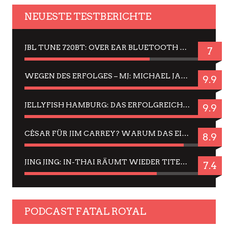
NEUESTE TESTBERICHTE
JBL TUNE 720BT: OVER EAR BLUETOOTH KOPFHÖRER UM DIE 50,-€ IM DAUER-TEST
7
WEGEN DES ERFOLGES – MJ: MICHAEL JACKSON MUSICAL IN EINER MATINEE SEHEN
9.9
JELLYFISH HAMBURG: DAS ERFOLGREICHE SOMMER-MENÜ 2025 IN GEFÜHLEN UND BILDERN
9.9
CÉSAR FÜR JIM CARREY? WARUM DAS EINER DER NERVIGSTEN ACTORS IST UND BLEIBT
8.9
JING JING: IN-THAI RÄUMT WIEDER TITEL AB – EIN ZWEI-STUNDEN-ERLEBNISBERICHT
7.4
PODCAST FATAL ROYAL