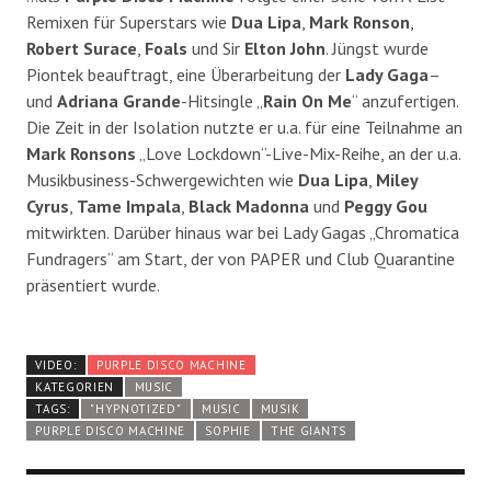
Remixen für Superstars wie
Dua Lipa
,
Mark Ronson
,
Robert Surace
,
Foals
und Sir
Elton John
. Jüngst wurde
Piontek beauftragt, eine Überarbeitung der
Lady Gaga
–
und
Adriana Grande
-Hitsingle „
Rain On Me
“ anzufertigen.
Die Zeit in der Isolation nutzte er u.a. für eine Teilnahme an
Mark Ronsons
„Love Lockdown“-Live-Mix-Reihe, an der u.a.
Musikbusiness-Schwergewichten wie
Dua Lipa
,
Miley
Cyrus
,
Tame Impala
,
Black Madonna
und
Peggy Gou
mitwirkten. Darüber hinaus war bei Lady Gagas „Chromatica
Fundragers“ am Start, der von PAPER und Club Quarantine
präsentiert wurde.
VIDEO:
PURPLE DISCO MACHINE
KATEGORIEN
MUSIC
TAGS:
"HYPNOTIZED"
MUSIC
MUSIK
PURPLE DISCO MACHINE
SOPHIE
THE GIANTS