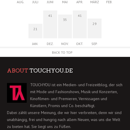
AUG.
JULI
JUNI
MAI
APR.
MÄRZ
FEB.
41
41
35
29
21
JAN.
DEZ.
NOV.
OKT.
SEP.
BACK TO TOP
ABOUT
TOUCHYOU.DE
TOUCHYOU ist ein Medien- und Freizeitblog, der sich
mit Mode und Fashionshows, Musik und Konzerten,
Kinofilmen- und Premieren, Vernissagen und
Künstlern, Promis und Co. beschäftigt.
Dabei zählt unsere Meinung, die wir hier verbreiten, denn wir sind
unabhängig, frei und hungrig nach allem Neuen, was uns die Welt
zu bieten hat. Sie liegt uns zu Füßen.