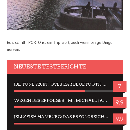
Echt schrill - PORTO ist ein Trip wert, auch wenn einige Dinge
nerven.
NEUESTE TESTBERICHTE
JBL TUNE 720BT: OVER EAR BLUETOOTH KOPFHÖRER UM DIE 50,-€ IM DAUER-TEST
7
WEGEN DES ERFOLGES – MJ: MICHAEL JACKSON MUSICAL IN EINER MATINEE SEHEN
9.9
JELLYFISH HAMBURG: DAS ERFOLGREICHE SOMMER-MENÜ 2025 IN GEFÜHLEN UND BILDERN
9.9