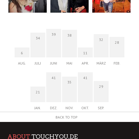
39
38
34
32
28
6
11
AUG.
JULI
JUNI
MAI
APR.
MÄRZ
FEB.
41
41
35
29
21
JAN.
DEZ.
NOV.
OKT.
SEP.
BACK TO TOP
ABOUT
TOUCHYOU.DE