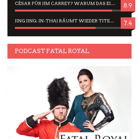
CÉSAR FÜR JIM CARREY? WARUM DAS EINER DER NERVIGSTEN ACTORS IST UND BLEIBT
8.9
JING JING: IN-THAI RÄUMT WIEDER TITEL AB – EIN ZWEI-STUNDEN-ERLEBNISBERICHT
7.4
PODCAST FATAL ROYAL