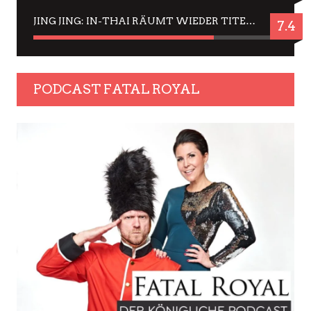
JING JING: IN-THAI RÄUMT WIEDER TITEL AB – EIN ZWEI-STUNDEN-ERLEBNISBERICHT
7.4
PODCAST FATAL ROYAL