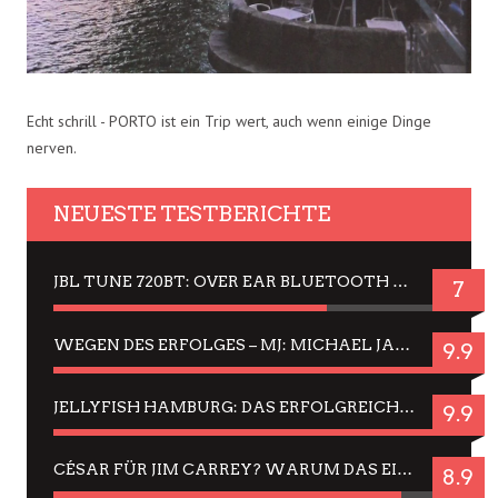
Echt schrill - PORTO ist ein Trip wert, auch wenn einige Dinge
nerven.
NEUESTE TESTBERICHTE
JBL TUNE 720BT: OVER EAR BLUETOOTH KOPFHÖRER UM DIE 50,-€ IM DAUER-TEST
7
WEGEN DES ERFOLGES – MJ: MICHAEL JACKSON MUSICAL IN EINER MATINEE SEHEN
9.9
JELLYFISH HAMBURG: DAS ERFOLGREICHE SOMMER-MENÜ 2025 IN GEFÜHLEN UND BILDERN
9.9
CÉSAR FÜR JIM CARREY? WARUM DAS EINER DER NERVIGSTEN ACTORS IST UND BLEIBT
8.9