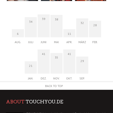
39
38
34
32
28
6
11
AUG.
JULI
JUNI
MAI
APR.
MÄRZ
FEB.
41
41
35
29
21
JAN.
DEZ.
NOV.
OKT.
SEP.
BACK TO TOP
ABOUT
TOUCHYOU.DE