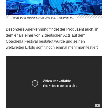
Purple Disco Machine
: MDR Doku über
Tino
Piontek
…
Besondere Anerkennung findet der Produzent auch, in
dem er als einer von 2 deutschen Acts auf dem
Coachella Festival bestätigt wurde und seinen
weltweiten Erfolg somit noch einmal mehr manifestiert.