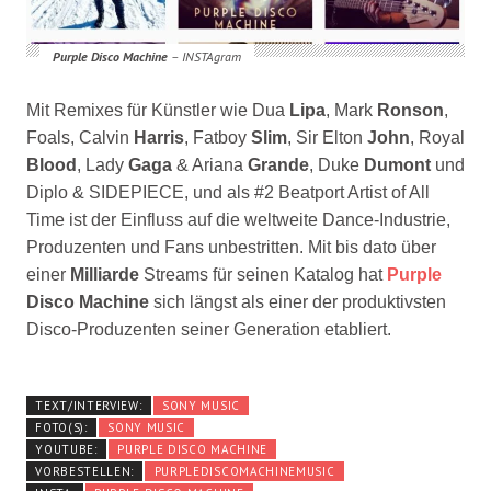
Purple Disco Machine
– INSTAgram
Mit Remixes für Künstler wie Dua
Lipa
, Mark
Ronson
,
Foals, Calvin
Harris
, Fatboy
Slim
, Sir Elton
John
, Royal
Blood
, Lady
Gaga
& Ariana
Grande
, Duke
Dumont
und
Diplo & SIDEPIECE, und als #2 Beatport Artist of All
Time ist der Einfluss auf die weltweite Dance-Industrie,
Produzenten und Fans unbestritten. Mit bis dato über
einer
Milliarde
Streams für seinen Katalog hat
Purple
Disco Machine
sich längst als einer der produktivsten
Disco-Produzenten seiner Generation etabliert.
TEXT/INTERVIEW:
SONY MUSIC
FOTO(S):
SONY MUSIC
YOUTUBE:
PURPLE DISCO MACHINE
VORBESTELLEN:
PURPLEDISCOMACHINEMUSIC