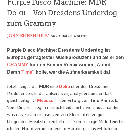
Purple Disco Machine: MDR
Doku – Von Dresdens Underdog
zum Grammy
JÖRN EHRENHEIM
on 29. Mai 2026 at 0:01
Purple Disco Machine: Dresdens Underdog ist
Europas gefragtester Musikproduzent und als er den
GRAMMY
für den Besten Remix wegen „About
Damn
Time
“ holte, war die Aufmerksamkeit da!
Jetzt zeigte der
MDR
eine
Doku
über den Dresdener
Produzenten. In der äußert sich, analysiert und erklärt
gleichzeitig, DJ
Mousse
T
. den Erfolg von
Tino Piontek
.
Vom Ding her liegen nämlich beide nicht weit auseinander,
was das Zusammensetzen von Elementen zu gut
klingenden Musikstücken betrifft. Schon einige Male feierte
ich den Hannoveraner in einem Hamburger
Live-Club
und