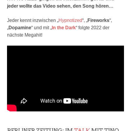
jeder wollte das Video sehen, den Song hören…
Jeder kennt inzwischen „
Hypnotized
“, „
Fireworks
“,
„
Dopamine
“ und mit „
In the Dark
“ folgte 2022 der
nächste Megahit!
BERLINER ZEITUNG: IM
TALK
MIT TINO