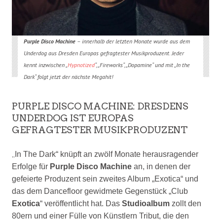
Purple Disco Machine
– innerhalb der letzten Monate wurde aus dem
Underdog aus Dresden Europas gefragtester Musikproduzent. Jeder
kennt inzwischen „
Hypnotized
“, „Fireworks“, „Dopamine“ und mit „In the
Dark“ folgt jetzt der nächste Megahit!
PURPLE DISCO MACHINE: DRESDENS
UNDERDOG IST EUROPAS
GEFRAGTESTER MUSIKPRODUZENT
„
In The Dark“ knüpft an zwölf Monate herausragender
Erfolge für
Purple Disco Machine
an, in denen der
gefeierte Produzent sein zweites Album „Exotica“ und
das dem Dancefloor gewidmete Gegenstück „Club
Exotica
“ veröffentlicht hat. Das
Studioalbum
zollt den
80ern und einer Fülle von Künstlern Tribut, die den