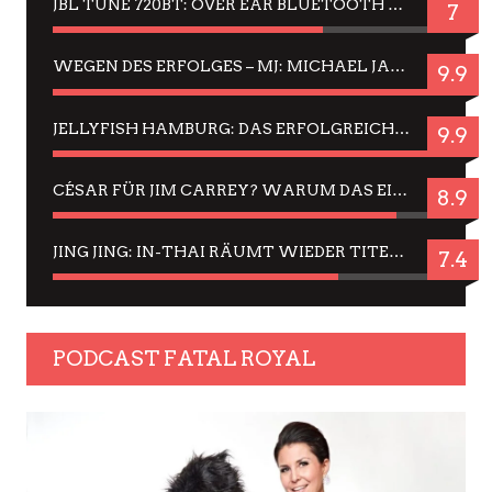
JBL TUNE 720BT: OVER EAR BLUETOOTH KOPFHÖRER UM DIE 50,-€ IM DAUER-TEST
7
WEGEN DES ERFOLGES – MJ: MICHAEL JACKSON MUSICAL IN EINER MATINEE SEHEN
9.9
JELLYFISH HAMBURG: DAS ERFOLGREICHE SOMMER-MENÜ 2025 IN GEFÜHLEN UND BILDERN
9.9
CÉSAR FÜR JIM CARREY? WARUM DAS EINER DER NERVIGSTEN ACTORS IST UND BLEIBT
8.9
JING JING: IN-THAI RÄUMT WIEDER TITEL AB – EIN ZWEI-STUNDEN-ERLEBNISBERICHT
7.4
PODCAST FATAL ROYAL