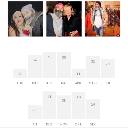
39
38
34
32
28
10
11
AUG.
JULI
JUNI
MAI
APR.
MÄRZ
FEB.
41
40
35
29
21
JAN.
DEZ.
NOV.
OKT.
SEP.