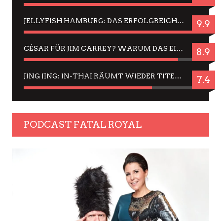
JELLYFISH HAMBURG: DAS ERFOLGREICHE SOMMER-MENÜ 2025 IN GEFÜHLEN UND BILDERN
9.9
CÉSAR FÜR JIM CARREY? WARUM DAS EINER DER NERVIGSTEN ACTORS IST UND BLEIBT
8.9
JING JING: IN-THAI RÄUMT WIEDER TITEL AB – EIN ZWEI-STUNDEN-ERLEBNISBERICHT
7.4
PODCAST FATAL ROYAL