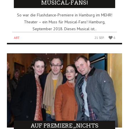
MUSICAL-FANS!
So war die Flashdance-Premiere in Hamburg im MEHR!
Theater – ein Muss für Musical-Fans! Hamburg,
September 2018. Dieses Musical ist..
ART
21 SEP.
6
AUF PREMIERE „NICHTS