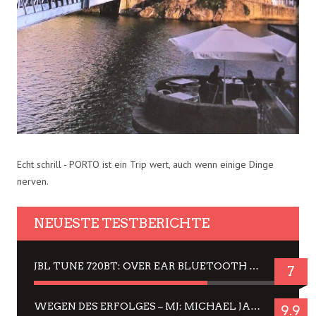
Echt schrill - PORTO ist ein Trip wert, auch wenn einige Dinge
nerven.
NEUESTE TESTBERICHTE
JBL TUNE 720BT: OVER EAR BLUETOOTH KOPFHÖRER UM DIE 50,-€ IM DAUER-TEST
7
WEGEN DES ERFOLGES – MJ: MICHAEL JACKSON MUSICAL IN EINER MATINEE SEHEN
9.9