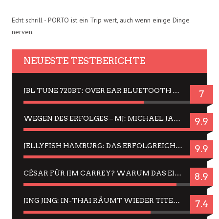
Echt schrill - PORTO ist ein Trip wert, auch wenn einige Dinge
nerven.
NEUESTE TESTBERICHTE
JBL TUNE 720BT: OVER EAR BLUETOOTH KOPFHÖRER UM DIE 50,-€ IM DAUER-TEST
7
WEGEN DES ERFOLGES – MJ: MICHAEL JACKSON MUSICAL IN EINER MATINEE SEHEN
9.9
JELLYFISH HAMBURG: DAS ERFOLGREICHE SOMMER-MENÜ 2025 IN GEFÜHLEN UND BILDERN
9.9
CÉSAR FÜR JIM CARREY? WARUM DAS EINER DER NERVIGSTEN ACTORS IST UND BLEIBT
8.9
JING JING: IN-THAI RÄUMT WIEDER TITEL AB – EIN ZWEI-STUNDEN-ERLEBNISBERICHT
7.4