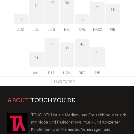
39
38
34
32
28
10
11
AUG.
JULI
JUNI
MAI
APR.
MÄRZ
FEB.
41
40
35
29
21
JAN.
DEZ.
NOV.
OKT.
SEP.
BACK TO TOP
ABOUT
TOUCHYOU.DE
TOUCHYOU ist ein Medien- und Freizeitblog, der sich
mit Mode und Fashionshows, Musik und Konzerten,
Kinofilmen- und Premieren, Vernissagen und