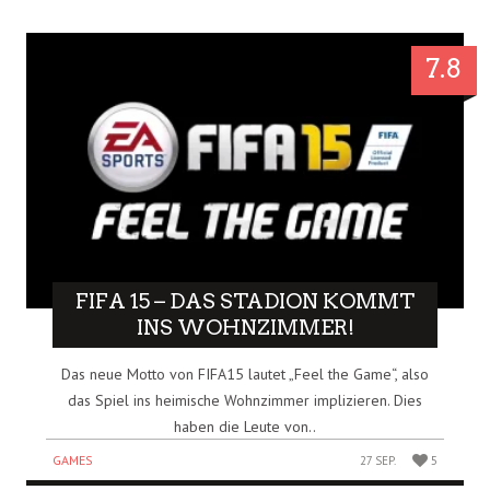
7.8
FIFA 15 – DAS STADION KOMMT
INS WOHNZIMMER!
Das neue Motto von FIFA15 lautet „Feel the Game“, also
das Spiel ins heimische Wohnzimmer implizieren. Dies
haben die Leute von..
GAMES
27 SEP.
5