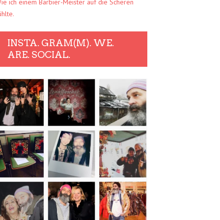
ie ich einem Barbier-Meister auf die Scheren
ühlte.
INSTA. GRAM(M). WE.
ARE. SOCIAL.