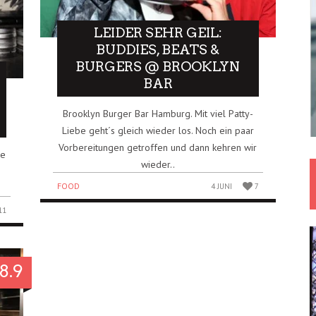
LEIDER SEHR GEIL:
BUDDIES, BEATS &
BURGERS @ BROOKLYN
BAR
Brooklyn Burger Bar Hamburg. Mit viel Patty-
Liebe geht´s gleich wieder los. Noch ein paar
Vorbereitungen getroffen und dann kehren wir
ne
wieder..
FOOD
4 JUNI
7
11
8.9