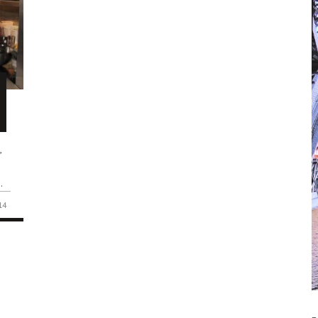
,
.
14