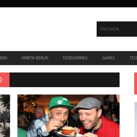
HION
#MBFW-BERLIN
FOOD/DRINKS
GAMES
TEC
O