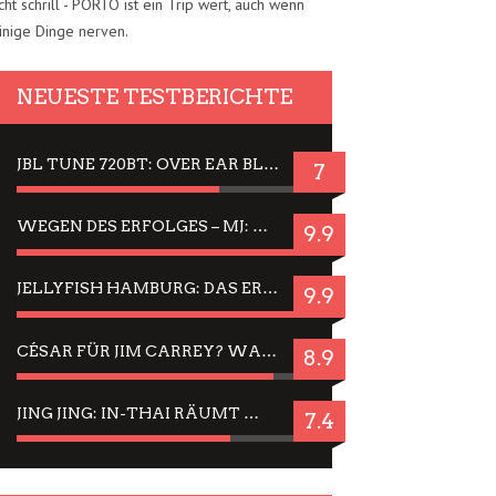
cht schrill - PORTO ist ein Trip wert, auch wenn
inige Dinge nerven.
NEUESTE TESTBERICHTE
JBL TUNE 720BT: OVER EAR BLUETOOTH KOPFHÖRER UM DIE 50,-€ IM DAUER-TEST
7
WEGEN DES ERFOLGES – MJ: MICHAEL JACKSON MUSICAL IN EINER MATINEE SEHEN
9.9
JELLYFISH HAMBURG: DAS ERFOLGREICHE SOMMER-MENÜ 2025 IN GEFÜHLEN UND BILDERN
9.9
CÉSAR FÜR JIM CARREY? WARUM DAS EINER DER NERVIGSTEN ACTORS IST UND BLEIBT
8.9
JING JING: IN-THAI RÄUMT WIEDER TITEL AB – EIN ZWEI-STUNDEN-ERLEBNISBERICHT
7.4