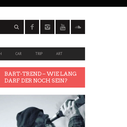
H
CAR
TRIP
ART
BART-TREND – WIE LANG
DARF DER NOCH SEIN?