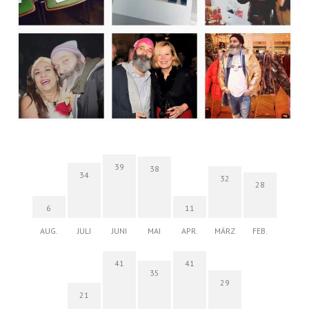
39
38
34
32
28
6
11
AUG.
JULI
JUNI
MAI
APR.
MÄRZ
FEB.
41
41
35
29
21