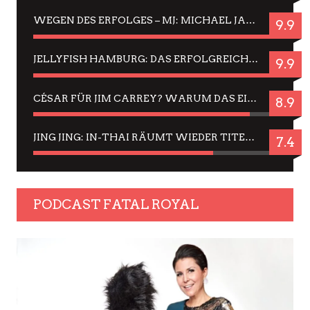
WEGEN DES ERFOLGES – MJ: MICHAEL JACKSON MUSICAL IN EINER MATINEE SEHEN
9.9
JELLYFISH HAMBURG: DAS ERFOLGREICHE SOMMER-MENÜ 2025 IN GEFÜHLEN UND BILDERN
9.9
CÉSAR FÜR JIM CARREY? WARUM DAS EINER DER NERVIGSTEN ACTORS IST UND BLEIBT
8.9
JING JING: IN-THAI RÄUMT WIEDER TITEL AB – EIN ZWEI-STUNDEN-ERLEBNISBERICHT
7.4
PODCAST FATAL ROYAL