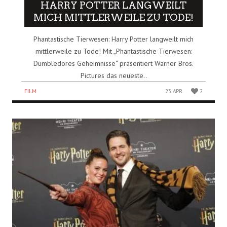
HARRY POTTER LANGWEILT
MICH MITTLERWEILE ZU TODE!
Phantastische Tierwesen: Harry Potter langweilt mich
mittlerweile zu Tode! Mit „Phantastische Tierwesen:
Dumbledores Geheimnisse“ präsentiert Warner Bros.
Pictures das neueste..
FILM
23 APR.
2