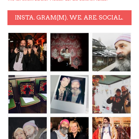
INSTA. GRAM(M). WE. ARE. SOCIAL.