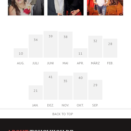
39
38
34
32
28
10
11
AUG.
JULI
JUNI
MAI
APR.
MÄRZ
FEB.
41
40
35
29
21
JAN.
DEZ.
NOV.
OKT.
SEP.
BACK TO TOP