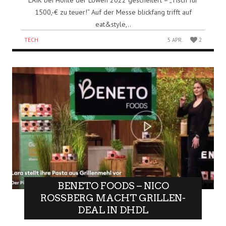
1500,-€ zu teuer!“ Auf der Messe blickfang trifft auf
eat&style,..
TECH
5 APR.
2
BENETO FOODS – NICO
ROSSBERG MACHT GRILLEN-
DEAL IN DHDL