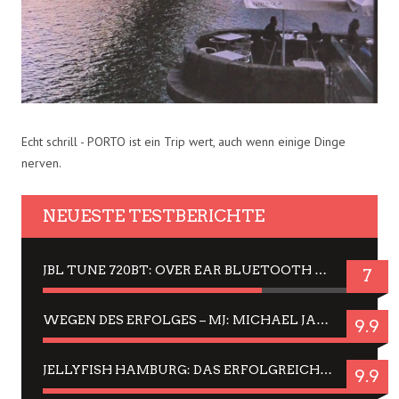
Echt schrill - PORTO ist ein Trip wert, auch wenn einige Dinge
nerven.
NEUESTE TESTBERICHTE
JBL TUNE 720BT: OVER EAR BLUETOOTH KOPFHÖRER UM DIE 50,-€ IM DAUER-TEST
7
WEGEN DES ERFOLGES – MJ: MICHAEL JACKSON MUSICAL IN EINER MATINEE SEHEN
9.9
JELLYFISH HAMBURG: DAS ERFOLGREICHE SOMMER-MENÜ 2025 IN GEFÜHLEN UND BILDERN
9.9