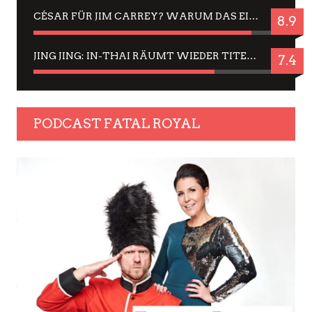
CÉSAR FÜR JIM CARREY? WARUM DAS EINER DER NERVIGSTEN ACTORS IST UND BLEIBT
8.9
JING JING: IN-THAI RÄUMT WIEDER TITEL AB – EIN ZWEI-STUNDEN-ERLEBNISBERICHT
7.4
PODCAST FATAL ROYAL