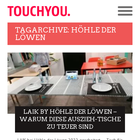
TAGARCHIVE: HÖHLE DER
LÖWEN
LAIK BY HÖHLE DER LÖWEN –
WARUM DIESE AUSZIEH-TISCHE
ZU TEUER SIND
LAIK bei Höhle der Löwen 2022 gescheitert – „Tisch für