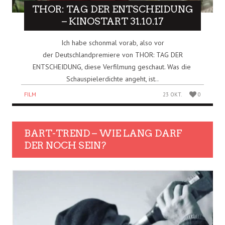
THOR: TAG DER ENTSCHEIDUNG
– KINOSTART 31.10.17
Ich habe schonmal vorab, also vor
der Deutschlandpremiere von THOR: TAG DER
ENTSCHEIDUNG, diese Verfilmung geschaut. Was die
Schauspielerdichte angeht, ist..
FILM
23 OKT.
0
BART-TREND – WIE LANG DARF
DER NOCH SEIN?