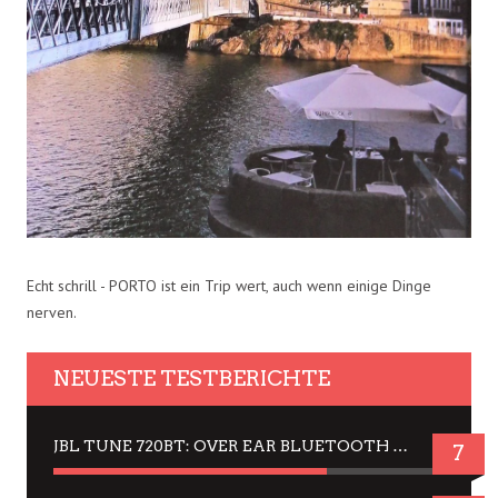
Echt schrill - PORTO ist ein Trip wert, auch wenn einige Dinge
nerven.
NEUESTE TESTBERICHTE
JBL TUNE 720BT: OVER EAR BLUETOOTH KOPFHÖRER UM DIE 50,-€ IM DAUER-TEST
7