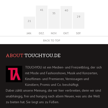
41
40
35
29
21
JAN.
DEZ.
NOV.
OKT.
SEP.
BACK TO TOP
ABOUT
TOUCHYOU.DE
TOUCHYOU ist ein Medien- und Freizeitblog, der sich
mit Mode und Fashionshows, Musik und Konzerten,
Kinofilmen- und Premieren, Vernissagen und
Künstlern, Promis und Co. beschäftigt.
Dabei zählt unsere Meinung, die wir hier verbreiten, denn wir sind
unabhängig, frei und hungrig nach allem Neuen, was uns die Welt
zu bieten hat. Sie liegt uns zu Füßen.