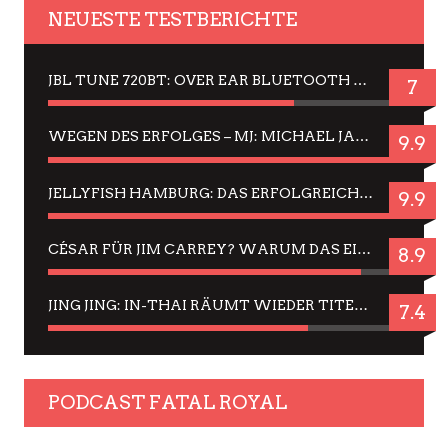
NEUESTE TESTBERICHTE
JBL TUNE 720BT: OVER EAR BLUETOOTH KOPFHÖRER UM DIE 50,-€ IM DAUER-TEST
7
WEGEN DES ERFOLGES – MJ: MICHAEL JACKSON MUSICAL IN EINER MATINEE SEHEN
9.9
JELLYFISH HAMBURG: DAS ERFOLGREICHE SOMMER-MENÜ 2025 IN GEFÜHLEN UND BILDERN
9.9
CÉSAR FÜR JIM CARREY? WARUM DAS EINER DER NERVIGSTEN ACTORS IST UND BLEIBT
8.9
JING JING: IN-THAI RÄUMT WIEDER TITEL AB – EIN ZWEI-STUNDEN-ERLEBNISBERICHT
7.4
PODCAST FATAL ROYAL