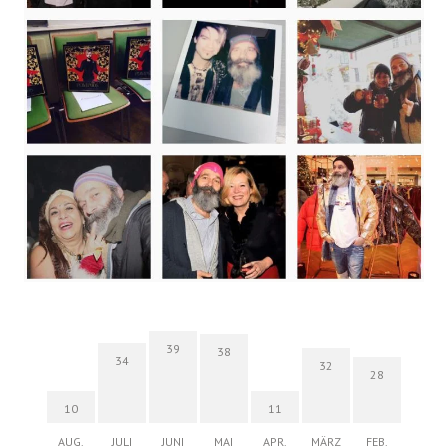
39
38
34
32
28
10
11
AUG.
JULI
JUNI
MAI
APR.
MÄRZ
FEB.