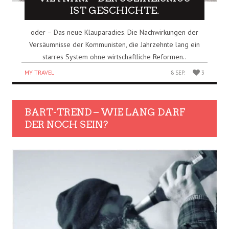
IST GESCHICHTE.
oder – Das neue Klauparadies. Die Nachwirkungen der
Versäumnisse der Kommunisten, die Jahrzehnte lang ein
starres System ohne wirtschaftliche Reformen..
MY TRAVEL
8 SEP.
3
BART-TREND – WIE LANG DARF
DER NOCH SEIN?