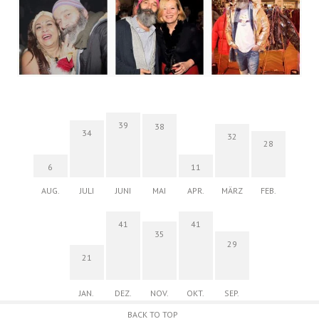
39
38
34
32
28
6
11
AUG.
JULI
JUNI
MAI
APR.
MÄRZ
FEB.
41
41
35
29
21
JAN.
DEZ.
NOV.
OKT.
SEP.
BACK TO TOP