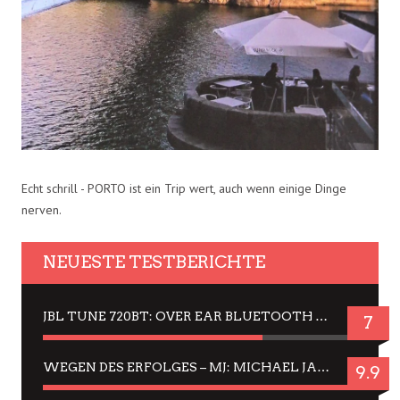
Echt schrill - PORTO ist ein Trip wert, auch wenn einige Dinge
nerven.
NEUESTE TESTBERICHTE
JBL TUNE 720BT: OVER EAR BLUETOOTH KOPFHÖRER UM DIE 50,-€ IM DAUER-TEST
7
WEGEN DES ERFOLGES – MJ: MICHAEL JACKSON MUSICAL IN EINER MATINEE SEHEN
9.9