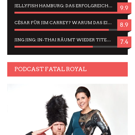
JELLYFISH HAMBURG: DAS ERFOLGREICHE SOMMER-MENÜ 2025 IN GEFÜHLEN UND BILDERN
9.9
CÉSAR FÜR JIM CARREY? WARUM DAS EINER DER NERVIGSTEN ACTORS IST UND BLEIBT
8.9
JING JING: IN-THAI RÄUMT WIEDER TITEL AB – EIN ZWEI-STUNDEN-ERLEBNISBERICHT
7.4
PODCAST FATAL ROYAL