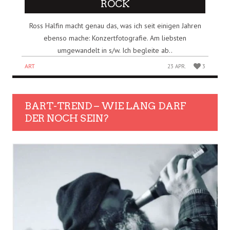
ROCK
Ross Halfin macht genau das, was ich seit einigen Jahren
ebenso mache: Konzertfotografie. Am liebsten
umgewandelt in s/w. Ich begleite ab..
ART
23 APR.
3
BART-TREND – WIE LANG DARF
DER NOCH SEIN?