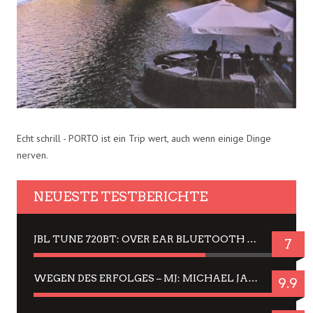
Echt schrill - PORTO ist ein Trip wert, auch wenn einige Dinge
nerven.
NEUESTE TESTBERICHTE
JBL TUNE 720BT: OVER EAR BLUETOOTH KOPFHÖRER UM DIE 50,-€ IM DAUER-TEST
7
WEGEN DES ERFOLGES – MJ: MICHAEL JACKSON MUSICAL IN EINER MATINEE SEHEN
9.9