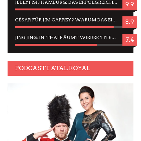
JELLYFISH HAMBURG: DAS ERFOLGREICHE SOMMER-MENÜ 2025 IN GEFÜHLEN UND BILDERN
9.9
CÉSAR FÜR JIM CARREY? WARUM DAS EINER DER NERVIGSTEN ACTORS IST UND BLEIBT
8.9
JING JING: IN-THAI RÄUMT WIEDER TITEL AB – EIN ZWEI-STUNDEN-ERLEBNISBERICHT
7.4
PODCAST FATAL ROYAL