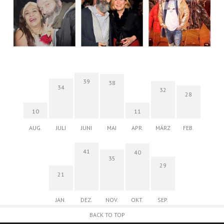
39
38
34
32
28
10
11
AUG.
JULI
JUNI
MAI
APR.
MÄRZ
FEB.
41
40
35
29
21
JAN.
DEZ.
NOV.
OKT.
SEP.
BACK TO TOP