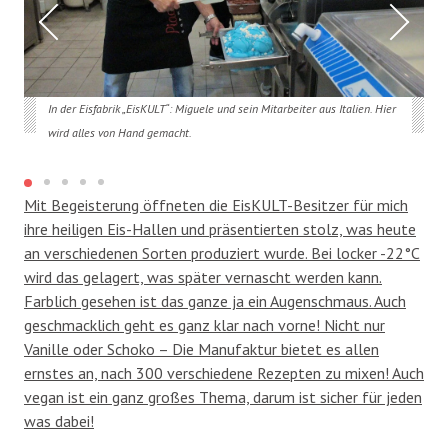
In der Eisfabrik „EisKULT“: Miguele und sein Mitarbeiter aus Italien. Hier
wird alles von Hand gemacht.
Mit Begeisterung öffneten die EisKULT-Besitzer für mich
ihre heiligen Eis-Hallen und präsentierten stolz, was heute
an verschiedenen Sorten produziert wurde. Bei locker -22°C
wird das gelagert, was später vernascht werden kann.
Farblich gesehen ist das ganze ja ein Augenschmaus. Auch
geschmacklich geht es ganz klar nach vorne! Nicht nur
Vanille oder Schoko – Die Manufaktur bietet es allen
ernstes an, nach 300 verschiedene Rezepten zu mixen! Auch
vegan ist ein ganz großes Thema, darum ist sicher für jeden
was dabei!