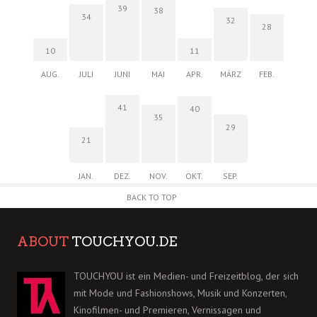
39
38
34
32
28
10
11
AUG.
JULI
JUNI
MAI
APR.
MÄRZ
FEB.
41
40
35
29
21
JAN.
DEZ.
NOV.
OKT.
SEP.
BACK TO TOP
ABOUT
TOUCHYOU.DE
TOUCHYOU ist ein Medien- und Freizeitblog, der sich
mit Mode und Fashionshows, Musik und Konzerten,
Kinofilmen- und Premieren, Vernissagen und