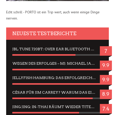
Echt schrill - PORTO ist ein Trip wert, auch wenn einige Dinge
nerven.
NEUESTE TESTBERICHTE
JBL TUNE 720BT: OVER EAR BLUETOOTH KOPFHÖRER UM DIE 50,-€ IM DAUER-TEST
7
WEGEN DES ERFOLGES – MJ: MICHAEL JACKSON MUSICAL IN EINER MATINEE SEHEN
9.9
JELLYFISH HAMBURG: DAS ERFOLGREICHE SOMMER-MENÜ 2025 IN GEFÜHLEN UND BILDERN
9.9
CÉSAR FÜR JIM CARREY? WARUM DAS EINER DER NERVIGSTEN ACTORS IST UND BLEIBT
8.9
JING JING: IN-THAI RÄUMT WIEDER TITEL AB – EIN ZWEI-STUNDEN-ERLEBNISBERICHT
7.4