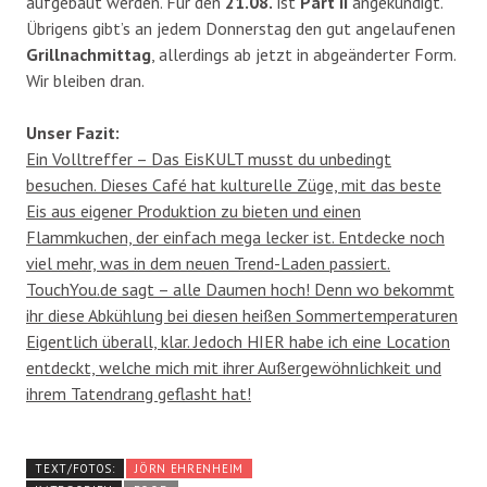
aufgebaut werden. Für den
21.08.
ist
Part II
angekündigt.
Übrigens gibt’s an jedem Donnerstag den gut angelaufenen
Grillnachmittag
, allerdings ab jetzt in abgeänderter Form.
Wir bleiben dran.
Unser Fazit:
Ein Volltreffer – Das EisKULT musst du unbedingt
besuchen. Dieses Café hat kulturelle Züge, mit das beste
Eis aus eigener Produktion zu bieten und einen
Flammkuchen, der einfach mega lecker ist. Entdecke noch
viel mehr, was in dem neuen Trend-Laden passiert.
TouchYou.de sagt – alle Daumen hoch! Denn wo bekommt
ihr diese Abkühlung bei diesen heißen Sommertemperaturen
Eigentlich überall, klar. Jedoch HIER habe ich eine Location
entdeckt, welche mich mit ihrer Außergewöhnlichkeit und
ihrem Tatendrang geflasht hat!
TEXT/FOTOS:
JÖRN EHRENHEIM