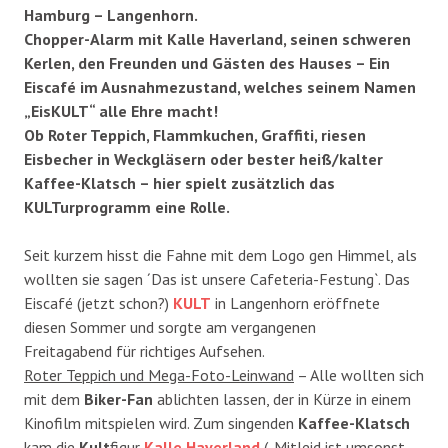
Hamburg – Langenhorn.
Chopper-Alarm mit Kalle Haverland, seinen schweren
Kerlen, den Freunden und Gästen des Hauses – Ein
Eiscafé im Ausnahmezustand, welches seinem Namen
„EisKULT“ alle Ehre macht!
Ob Roter Teppich, Flammkuchen, Graffiti, riesen
Eisbecher in Weckgläsern oder bester heiß/kalter
Kaffee-Klatsch – hier spielt zusätzlich das
KULTurprogramm eine Rolle.
Seit kurzem hisst die Fahne mit dem Logo gen Himmel, als
wollten sie sagen ´Das ist unsere Cafeteria-Festung`. Das
Eiscafé (jetzt schon?)
KULT
in Langenhorn eröffnete
diesen Sommer und sorgte am vergangenen
Freitagabend für richtiges Aufsehen.
Roter Teppich und Mega-Foto-Leinwand
– Alle wollten sich
mit dem
Biker-Fan
ablichten lassen, der in Kürze in einem
Kinofilm mitspielen wird. Zum singenden
Kaffee-Klatsch
kam die
Kult
figur
Kalle Haverland
(„Mitleid ist umsonst,