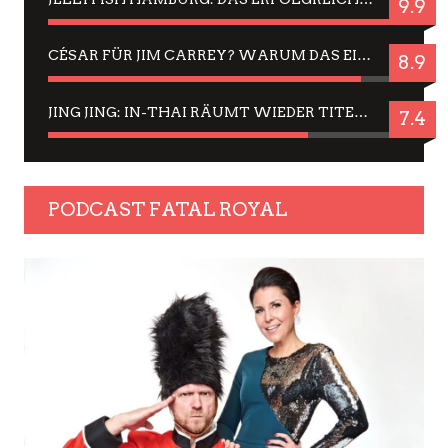
9.9
CÉSAR FÜR JIM CARREY? WARUM DAS EINER DER NERVIGSTEN ACTORS IST UND BLEIBT
8.9
JING JING: IN-THAI RÄUMT WIEDER TITEL AB – EIN ZWEI-STUNDEN-ERLEBNISBERICHT
7.4
PODCAST FATAL ROYAL