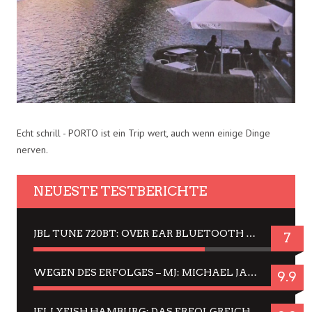
Echt schrill - PORTO ist ein Trip wert, auch wenn einige Dinge
nerven.
NEUESTE TESTBERICHTE
JBL TUNE 720BT: OVER EAR BLUETOOTH KOPFHÖRER UM DIE 50,-€ IM DAUER-TEST
7
WEGEN DES ERFOLGES – MJ: MICHAEL JACKSON MUSICAL IN EINER MATINEE SEHEN
9.9
JELLYFISH HAMBURG: DAS ERFOLGREICHE SOMMER-MENÜ 2025 IN GEFÜHLEN UND BILDERN