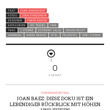
TEXT:
JÖRN EHRENHEIM
FOTOS:
JÖRN EHRENHEIM
DESIGNER:
KARIM RASHID
KATEGORIEN
MY TRAVEL
TRIP
TAGS:
2 STERNE
ECONEMY CALSS
EINGECHECKT
HAMBURG
KARIM RASHID
OTEL
PRIZEOTEL
ZWEI STERNE
2
0
X GETEILT
VORHERIGER BEITRAG
JOAN BAEZ: DIESE DOKU IST EIN
LEBENDIGER RÜCKBLICK MIT HÖHEN