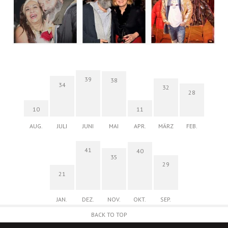
39
38
34
32
28
10
11
AUG.
JULI
JUNI
MAI
APR.
MÄRZ
FEB.
41
40
35
29
21
JAN.
DEZ.
NOV.
OKT.
SEP.
BACK TO TOP