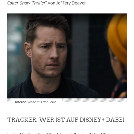
Colter-Shaw-Thriller
“ von Jeffery Deaver.
Tracker
: Scene aus der Serie…
TRACKER: WER IST AUF DISNEY+ DABEI