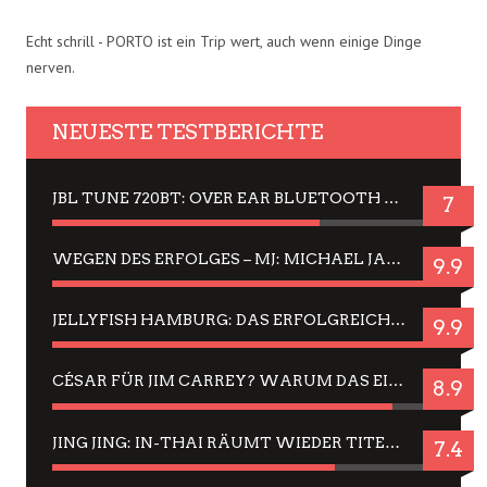
Echt schrill - PORTO ist ein Trip wert, auch wenn einige Dinge
nerven.
NEUESTE TESTBERICHTE
JBL TUNE 720BT: OVER EAR BLUETOOTH KOPFHÖRER UM DIE 50,-€ IM DAUER-TEST
7
WEGEN DES ERFOLGES – MJ: MICHAEL JACKSON MUSICAL IN EINER MATINEE SEHEN
9.9
JELLYFISH HAMBURG: DAS ERFOLGREICHE SOMMER-MENÜ 2025 IN GEFÜHLEN UND BILDERN
9.9
CÉSAR FÜR JIM CARREY? WARUM DAS EINER DER NERVIGSTEN ACTORS IST UND BLEIBT
8.9
JING JING: IN-THAI RÄUMT WIEDER TITEL AB – EIN ZWEI-STUNDEN-ERLEBNISBERICHT
7.4