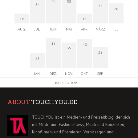
39
38
34
32
28
10
11
AUG.
JULI
JUNI
MAI
APR.
MÄRZ
FEB.
41
40
35
29
21
JAN.
DEZ.
NOV.
OKT.
SEP.
BACK TO TOP
ABOUT
TOUCHYOU.DE
TOUCHYOU ist ein Medien- und Freizeitblog, der sich
mit Mode und Fashionshows, Musik und Konzerten,
Kinofilmen- und Premieren, Vernissagen und