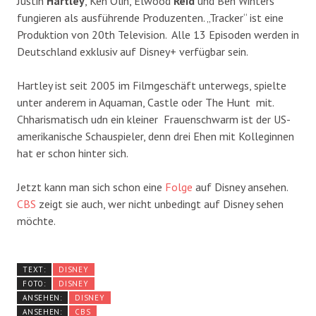
Justin
Hartley
, Ken Olin, Elwood
Reid
und Ben Winters
fungieren als ausführende Produzenten. „Tracker“ ist eine
Produktion von 20th Television. Alle 13 Episoden werden in
Deutschland exklusiv auf Disney+ verfügbar sein.
Hartley ist seit 2005 im Filmgeschäft unterwegs, spielte
unter anderem in Aquaman, Castle oder The Hunt mit.
Chharismatisch udn ein kleiner Frauenschwarm ist der US-
amerikanische Schauspieler, denn drei Ehen mit Kolleginnen
hat er schon hinter sich.
Jetzt kann man sich schon eine
Folge
auf Disney ansehen.
CBS
zeigt sie auch, wer nicht unbedingt auf Disney sehen
möchte.
TEXT:
DISNEY
FOTO:
DISNEY
ANSEHEN:
DISNEY
ANSEHEN:
CBS