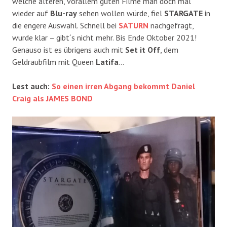
welche älteren, vorallem guten Filme man doch mal
wieder auf
Blu-ray
sehen wollen würde, fiel
STARGATE
in
die engere Auswahl. Schnell bei
SATURN
nachgefragt,
wurde klar – gibt´s nicht mehr. Bis Ende Oktober 2021!
Genauso ist es übrigens auch mit
Set it Off
, dem
Geldraubfilm mit Queen
Latifa
…
Lest auch:
So einen irren Abgang bekommt Daniel
Craig als JAMES BOND