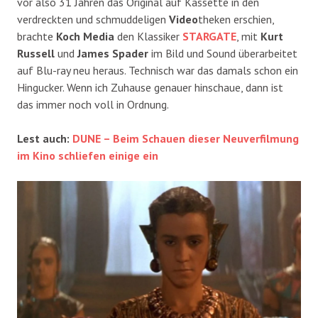
vor also 31 Jahren das Original auf Kassette in den
verdreckten und schmuddeligen
Video
theken erschien,
brachte
Koch Media
den Klassiker
STARGATE
, mit
Kurt
Russell
und
James Spader
im Bild und Sound überarbeitet
auf Blu-ray neu heraus. Technisch war das damals schon ein
Hingucker. Wenn ich Zuhause genauer hinschaue, dann ist
das immer noch voll in Ordnung.
Lest auch:
DUNE – Beim Schauen dieser Neuverfilmung
im Kino schliefen einige ein