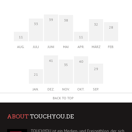
39
38
33
32
28
11
11
AUG.
JULI
JUNI
MAI
APR.
MÄRZ
FEB.
41
40
35
29
21
JAN.
DEZ.
NOV.
OKT.
SEP.
BACK TO TOP
ABOUT
TOUCHYOU.DE
TOUCHYOU ist ein Medien- und Freizeitblog, der sich