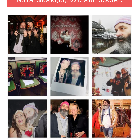
INSTA. GRAM(M). WE. ARE. SOCIAL.