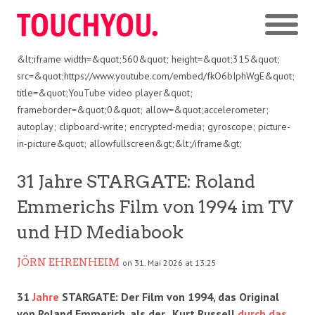
&lt;iframe width=&quot;560&quot; height=&quot;315&quot;
src=&quot;https://www.youtube.com/embed/fkO6bIphWgE&quot;
title=&quot;YouTube video player&quot;
frameborder=&quot;0&quot; allow=&quot;accelerometer;
autoplay; clipboard-write; encrypted-media; gyroscope; picture-
in-picture&quot; allowfullscreen&gt;&lt;/iframe&gt;
31 Jahre STARGATE: Roland
Emmerichs Film von 1994 im TV
und HD Mediabook
JÖRN EHRENHEIM
on 31. Mai 2026 at 13:25
31
Jahre
STARGATE: Der Film von 1994, das Original
von Roland Emmerich, als der „Kurt Russell
durch das