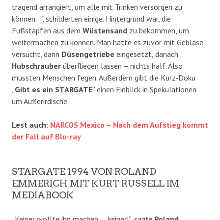
tragend arrangiert, um alle mit Trinken versorgen zu
können…“, schilderten einige. Hintergrund war, die
Fußstapfen aus dem
Wüstensand
zu bekommen, um
weitermachen zu können. Man hatte es zuvor mit Gebläse
versucht, dann
Düsengetriebe
eingesetzt, danach
Hubschrauber
überfliegen lassen – nichts half. Also
mussten Menschen fegen. Außerdem gibt die Kurz-Doku
„
Gibt es ein STARGATE
“ einen Einblick in Spekulationen
um Außerirdische.
Lest auch:
NARCOS Mexico – Nach dem Aufstieg kommt
der Fall auf Blu-ray
STARGATE 1994 VON ROLAND
EMMERICH MIT KURT RUSSELL IM
MEDIABOOK
„Keiner wollte ihn machen…, keiner!“, sagte
Roland