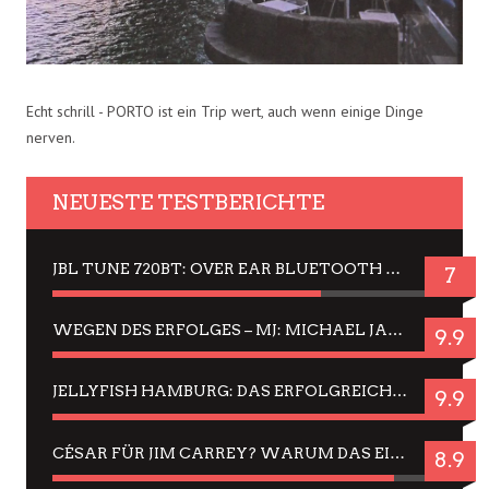
Echt schrill - PORTO ist ein Trip wert, auch wenn einige Dinge
nerven.
NEUESTE TESTBERICHTE
JBL TUNE 720BT: OVER EAR BLUETOOTH KOPFHÖRER UM DIE 50,-€ IM DAUER-TEST
7
WEGEN DES ERFOLGES – MJ: MICHAEL JACKSON MUSICAL IN EINER MATINEE SEHEN
9.9
JELLYFISH HAMBURG: DAS ERFOLGREICHE SOMMER-MENÜ 2025 IN GEFÜHLEN UND BILDERN
9.9
CÉSAR FÜR JIM CARREY? WARUM DAS EINER DER NERVIGSTEN ACTORS IST UND BLEIBT
8.9