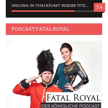
JING JING: IN-THAI RÄUMT WIEDER TITEL AB – EIN ZWEI-STUNDEN-ERLEBNISBERICHT
7.4
PODCAST FATAL ROYAL