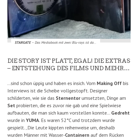
STARGATE
– Das Mediabook mit zwei Blu-rays ist da…
DIE STORY IST PLATT, EGAL! DIE EXTRAS
– ENTSTEHUNG DES FILMS UND MEHR…
…sind schon üppig und haben es insich. Vom
Making Off
bis
Interviews ist die Scheibe vollgestopft. Designer
schilderten, wie sie das
Sternentor
umsetzten, Dinge am
Set
probierten, die es zuvor nie gab und eine Spielwiese
aufbauten, die man sich kaum vorstellen konnte…
Gedreht
wurde in
YUMA
. Es waren 52°C und trotzdem wurde
gespielt. „Die Leute kippten reihenweise um, deshalb
wurden Männer mit Wasser-
Containern
auf dem Rücken