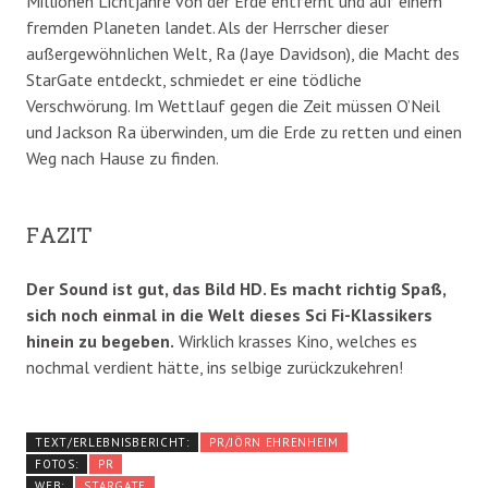
Millionen Lichtjahre von der Erde entfernt und auf einem
fremden Planeten landet. Als der Herrscher dieser
außergewöhnlichen Welt, Ra (Jaye Davidson), die Macht des
StarGate entdeckt, schmiedet er eine tödliche
Verschwörung. Im Wettlauf gegen die Zeit müssen O’Neil
und Jackson Ra überwinden, um die Erde zu retten und einen
Weg nach Hause zu finden.
FAZIT
Der Sound ist gut, das Bild HD. Es macht richtig Spaß,
sich noch einmal in die Welt dieses Sci Fi-Klassikers
hinein zu begeben.
Wirklich krasses Kino, welches es
nochmal verdient hätte, ins selbige zurückzukehren!
TEXT/ERLEBNISBERICHT:
PR/JÖRN EHRENHEIM
FOTOS:
PR
WEB:
STARGATE