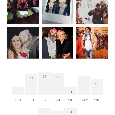
39
38
36
32
28
4
11
AUG.
JULI
JUNI
MAI
APR.
MÄRZ
FEB.
41
41