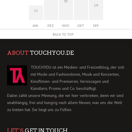
35
29
21
JAN.
DEZ.
NOV.
OKT.
SEP.
BACK TO TOP
ABOUT
TOUCHYOU.DE
TOUCHYOU ist ein Medien- und Freizeitblog, der sich
mit Mode und Fashionshows, Musik und Konzerten,
Kinofilmen- und Premieren, Vernissagen und
Künstlern, Promis und Co. beschäftigt.
Dabei zählt unsere Meinung, die wir hier verbreiten, denn wir sind
unabhängig, frei und hungrig nach allem Neuen, was uns die Welt
zu bieten hat. Sie liegt uns zu Füßen.
LET´S
GET IN TOUCH