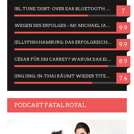
JBL TUNE 720BT: OVER EAR BLUETOOTH KOPFHÖRER UM DIE 50,-€ IM DAUER-TEST
7
WEGEN DES ERFOLGES – MJ: MICHAEL JACKSON MUSICAL IN EINER MATINEE SEHEN
9.9
JELLYFISH HAMBURG: DAS ERFOLGREICHE SOMMER-MENÜ 2025 IN GEFÜHLEN UND BILDERN
9.9
CÉSAR FÜR JIM CARREY? WARUM DAS EINER DER NERVIGSTEN ACTORS IST UND BLEIBT
8.9
JING JING: IN-THAI RÄUMT WIEDER TITEL AB – EIN ZWEI-STUNDEN-ERLEBNISBERICHT
7.4
PODCAST FATAL ROYAL