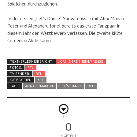
Spielchen durchzuziehen.
In der ersten „Let’s Dance“-Show musste mit Alex Mariah
Peter und Alexandru Ionel bereits das erste Tanzpaar in
diesem Jahr den Wettbewerb verlassen. Die zweite killte
Comedian Abdelkarim…
TEXT/ERLEBNISBERICHT:
JÖRN EHRENHEIM/PRESSE
FOTOS:
RTL
TV-SENDER:
RTL
KATEGORIEN
ART
TAGS:
ANNA ERMAKOVA
LET´S DANCE
RTL
1
0
X GETEILT