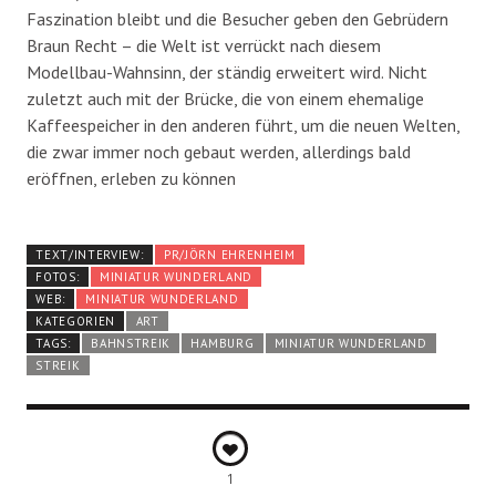
Faszination bleibt und die Besucher geben den Gebrüdern
Braun Recht – die Welt ist verrückt nach diesem
Modellbau-Wahnsinn, der ständig erweitert wird. Nicht
zuletzt auch mit der Brücke, die von einem ehemalige
Kaffeespeicher in den anderen führt, um die neuen Welten,
die zwar immer noch gebaut werden, allerdings bald
eröffnen, erleben zu können
TEXT/INTERVIEW:
PR/JÖRN EHRENHEIM
FOTOS:
MINIATUR WUNDERLAND
WEB:
MINIATUR WUNDERLAND
KATEGORIEN
ART
TAGS:
BAHNSTREIK
HAMBURG
MINIATUR WUNDERLAND
STREIK
1