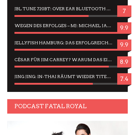
JBL TUNE 720BT: OVER EAR BLUETOOTH KOPFHÖRER UM DIE 50,-€ IM DAUER-TEST
7
WEGEN DES ERFOLGES – MJ: MICHAEL JACKSON MUSICAL IN EINER MATINEE SEHEN
9.9
JELLYFISH HAMBURG: DAS ERFOLGREICHE SOMMER-MENÜ 2025 IN GEFÜHLEN UND BILDERN
9.9
CÉSAR FÜR JIM CARREY? WARUM DAS EINER DER NERVIGSTEN ACTORS IST UND BLEIBT
8.9
JING JING: IN-THAI RÄUMT WIEDER TITEL AB – EIN ZWEI-STUNDEN-ERLEBNISBERICHT
7.4
PODCAST FATAL ROYAL