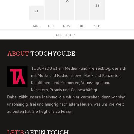
35
29
21
JAN.
DEZ.
NOV.
OKT.
SEP.
BACK TO TOP
ABOUT
TOUCHYOU.DE
TOUCHYOU ist ein Medien- und Freizeitblog, der sich
mit Mode und Fashionshows, Musik und Konzerten,
Kinofilmen- und Premieren, Vernissagen und
Künstlern, Promis und Co. beschäftigt.
Dabei zählt unsere Meinung, die wir hier verbreiten, denn wir sind
unabhängig, frei und hungrig nach allem Neuen, was uns die Welt
zu bieten hat. Sie liegt uns zu Füßen.
LET´S
GET IN TOUCH