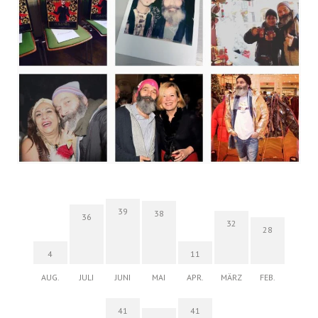
39
38
36
32
28
4
11
AUG.
JULI
JUNI
MAI
APR.
MÄRZ
FEB.
41
41