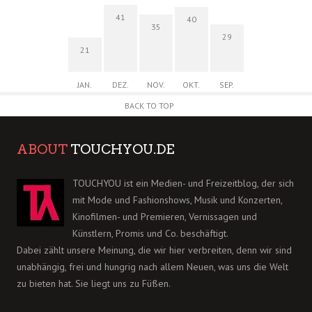
41
40
35
29
21
JAN.
DEZ.
NOV.
OKT.
SEP.
BACK TO TOP
ABOUT
TOUCHYOU.DE
TOUCHYOU ist ein Medien- und Freizeitblog, der sich
mit Mode und Fashionshows, Musik und Konzerten,
Kinofilmen- und Premieren, Vernissagen und
Künstlern, Promis und Co. beschäftigt.
Dabei zählt unsere Meinung, die wir hier verbreiten, denn wir sind
unabhängig, frei und hungrig nach allem Neuen, was uns die Welt
zu bieten hat. Sie liegt uns zu Füßen.