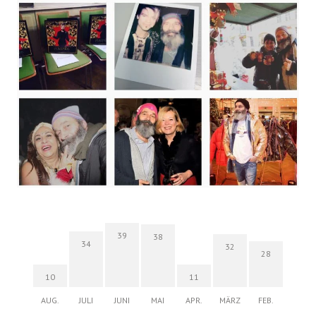
39
38
34
32
28
10
11
AUG.
JULI
JUNI
MAI
APR.
MÄRZ
FEB.