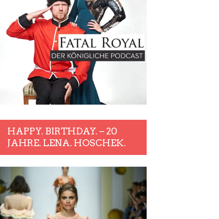
HAPPY. BIRTHDAY. – 20
JAHRE. LENA. HOSCHEK.