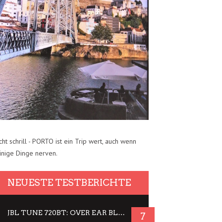
cht schrill - PORTO ist ein Trip wert, auch wenn
inige Dinge nerven.
NEUESTE TESTBERICHTE
JBL TUNE 720BT: OVER EAR BLUETOOTH KOPFHÖRER UM DIE 50,-€ IM DAUER-TEST
7