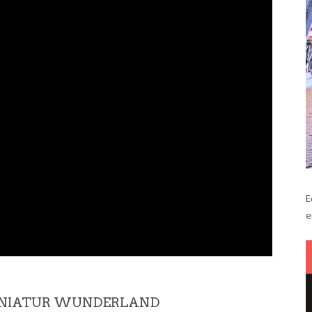
E
e
INIATUR WUNDERLAND