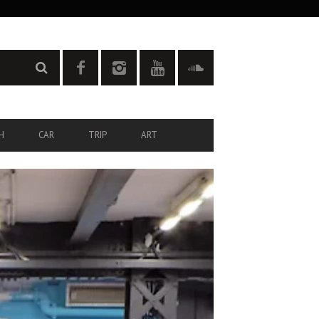
H
CAR
TRIP
ART