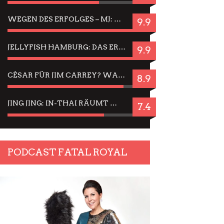
WEGEN DES ERFOLGES – MJ: MICHAEL JACKSON MUSICAL IN EINER MATINEE SEHEN
9.9
JELLYFISH HAMBURG: DAS ERFOLGREICHE SOMMER-MENÜ 2025 IN GEFÜHLEN UND BILDERN
9.9
CÉSAR FÜR JIM CARREY? WARUM DAS EINER DER NERVIGSTEN ACTORS IST UND BLEIBT
8.9
JING JING: IN-THAI RÄUMT WIEDER TITEL AB – EIN ZWEI-STUNDEN-ERLEBNISBERICHT
7.4
PODCAST FATAL ROYAL