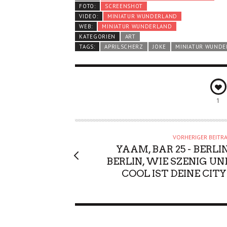
FOTO:
SCREENSHOT
VIDEO:
MINIATUR WUNDERLAND
WEB:
MINIATUR WUNDERLAND
KATEGORIEN
ART
TAGS:
APRILSCHERZ
JOKE
MINIATUR WUND
1
VORHERIGER BEITR
YAAM, BAR 25 - BERLIN
BERLIN, WIE SZENIG UN
COOL IST DEINE CITY