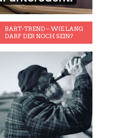
BART-TREND – WIE LANG
DARF DER NOCH SEIN?