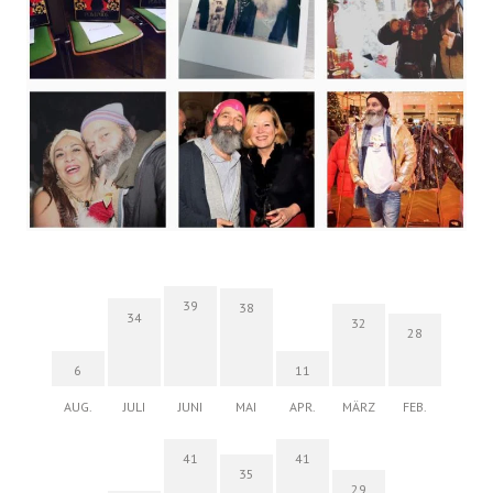
39
38
34
32
28
6
11
AUG.
JULI
JUNI
MAI
APR.
MÄRZ
FEB.
41
41
35
29