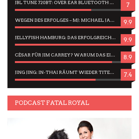
JBL TUNE 720BT: OVER EAR BLUETOOTH KOPFHÖRER UM DIE 50,-€ IM DAUER-TEST
7
WEGEN DES ERFOLGES – MJ: MICHAEL JACKSON MUSICAL IN EINER MATINEE SEHEN
9.9
JELLYFISH HAMBURG: DAS ERFOLGREICHE SOMMER-MENÜ 2025 IN GEFÜHLEN UND BILDERN
9.9
CÉSAR FÜR JIM CARREY? WARUM DAS EINER DER NERVIGSTEN ACTORS IST UND BLEIBT
8.9
JING JING: IN-THAI RÄUMT WIEDER TITEL AB – EIN ZWEI-STUNDEN-ERLEBNISBERICHT
7.4
PODCAST FATAL ROYAL