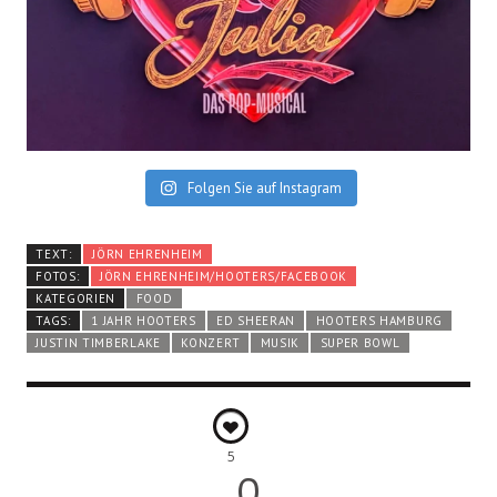
Folgen Sie auf Instagram
TEXT:
JÖRN EHRENHEIM
FOTOS:
JÖRN EHRENHEIM/HOOTERS/FACEBOOK
KATEGORIEN
FOOD
TAGS:
1 JAHR HOOTERS
ED SHEERAN
HOOTERS HAMBURG
JUSTIN TIMBERLAKE
KONZERT
MUSIK
SUPER BOWL
5
0