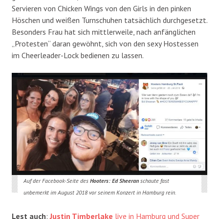
Servieren von Chicken Wings von den Girls in den pinken
Höschen und weißen Turnschuhen tatsächlich durchgesetzt.
Besonders Frau hat sich mittlerweile, nach anfänglichen
„Protesten“ daran gewöhnt, sich von den sexy Hostessen
im Cheerleader-Lock bedienen zu lassen.
Auf der Facebook-Seite des
Hooters: Ed Sheeran
schaute fast
unbemerkt im August 2018 vor seinem Konzert in Hamburg rein.
Lest auch
:
Justin Timberlake
live in Hamburg und Super