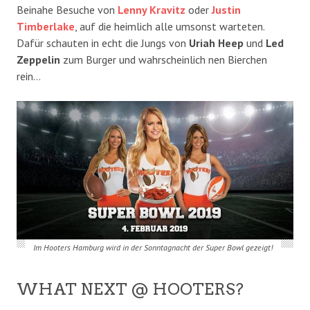
Beinahe Besuche von
Lenny Kravitz
oder
Justin
Timberlake
, auf die heimlich alle umsonst warteten.
Dafür schauten in echt die Jungs von
Uriah Heep
und
Led
Zeppelin
zum Burger und wahrscheinlich nen Bierchen
rein…
Im Hooters Hamburg wird in der Sonntagnacht der Super Bowl gezeigt!
WHAT NEXT @ HOOTERS?