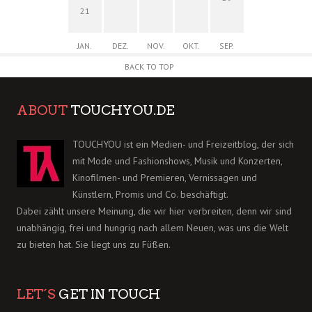
21
JAN.
DEZ.
NOV.
OKT.
SEP.
BACK TO TOP
ABOUT
TOUCHYOU.DE
TOUCHYOU ist ein Medien- und Freizeitblog, der sich
mit Mode und Fashionshows, Musik und Konzerten,
Kinofilmen- und Premieren, Vernissagen und
Künstlern, Promis und Co. beschäftigt.
Dabei zählt unsere Meinung, die wir hier verbreiten, denn wir sind
unabhängig, frei und hungrig nach allem Neuen, was uns die Welt
zu bieten hat. Sie liegt uns zu Füßen.
LET´S
GET IN TOUCH