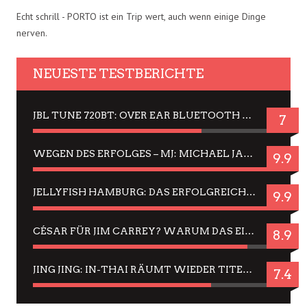
Echt schrill - PORTO ist ein Trip wert, auch wenn einige Dinge
nerven.
NEUESTE TESTBERICHTE
JBL TUNE 720BT: OVER EAR BLUETOOTH KOPFHÖRER UM DIE 50,-€ IM DAUER-TEST
7
WEGEN DES ERFOLGES – MJ: MICHAEL JACKSON MUSICAL IN EINER MATINEE SEHEN
9.9
JELLYFISH HAMBURG: DAS ERFOLGREICHE SOMMER-MENÜ 2025 IN GEFÜHLEN UND BILDERN
9.9
CÉSAR FÜR JIM CARREY? WARUM DAS EINER DER NERVIGSTEN ACTORS IST UND BLEIBT
8.9
JING JING: IN-THAI RÄUMT WIEDER TITEL AB – EIN ZWEI-STUNDEN-ERLEBNISBERICHT
7.4