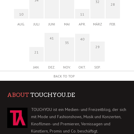
34
32
28
10
11
AUG.
JULI
JUNI
MAI
APR.
MÄRZ
FEB.
41
40
35
29
21
JAN.
DEZ.
NOV.
OKT.
SEP.
BACK TO TOP
ABOUT
TOUCHYOU.DE
TOUCHYOU ist ein Medien- und Freizeitblog, der sich
mit Mode und Fashionshows, Musik und Konzerten,
Kinofilmen- und Premieren, Vernissagen und
Künstlern, Promis und Co. beschäftigt.