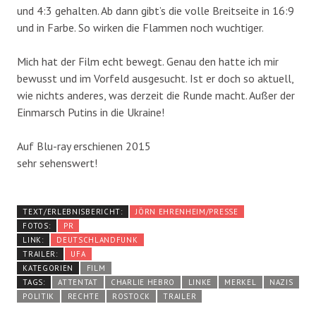
und 4:3 gehalten. Ab dann gibt’s die volle Breitseite in 16:9
und in Farbe. So wirken die Flammen noch wuchtiger.
Mich hat der Film echt bewegt. Genau den hatte ich mir
bewusst und im Vorfeld ausgesucht. Ist er doch so aktuell,
wie nichts anderes, was derzeit die Runde macht. Außer der
Einmarsch Putins in die Ukraine!
Auf Blu-ray erschienen 2015
sehr sehenswert!
TEXT/ERLEBNISBERICHT:
JÖRN EHRENHEIM/PRESSE
FOTOS:
PR
LINK:
DEUTSCHLANDFUNK
TRAILER:
UFA
KATEGORIEN
FILM
TAGS:
ATTENTAT
CHARLIE HEBRO
LINKE
MERKEL
NAZIS
POLITIK
RECHTE
ROSTOCK
TRAILER