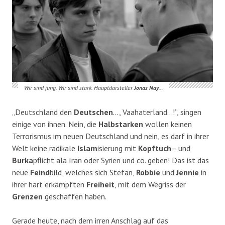
Wir sind jung. Wir sind stark. Hauptdarsteller
Jonas Nay
…
„Deutschland den
Deutschen
…, Vaahaterland…!“, singen
einige von ihnen. Nein, die
Halbstarken
wollen keinen
Terrorismus im neuen Deutschland und nein, es darf in ihrer
Welt keine radikale
Islam
isierung mit
Kopftuch
– und
Burka
pflicht ala Iran oder Syrien und co. geben! Das ist das
neue
Feind
bild, welches sich Stefan,
Robbie
und
Jennie
in
ihrer hart erkämpften
Freiheit
, mit dem Wegriss der
Grenzen
geschaffen haben.
Gerade heute, nach dem irren Anschlag auf das