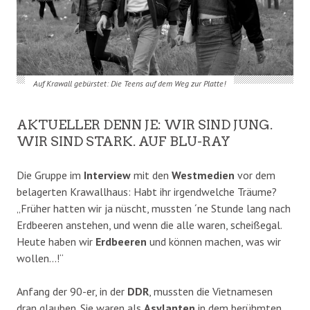
Auf Krawall gebürstet: Die Teens auf dem Weg zur Platte!
AKTUELLER DENN JE: WIR SIND JUNG.
WIR SIND STARK. AUF BLU-RAY
Die Gruppe im
Interview
mit den
Westmedien
vor dem
belagerten Krawallhaus: Habt ihr irgendwelche Träume?
„Früher hatten wir ja nüscht, mussten ´ne Stunde lang nach
Erdbeeren anstehen, und wenn die alle waren, scheißegal.
Heute haben wir
Erdbeeren
und können machen, was wir
wollen…!“
Anfang der 90-er, in der
DDR
, mussten die Vietnamesen
dran glauben. Sie waren als
Asylanten
in dem berühmten