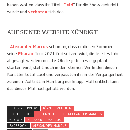
haben wollen, dass ihr Titel „
Geld
“ für die Show gedudelt
wurde und
verbaten
sich das.
AUF SEINER WEBSITE KÜNDIGT
…
Alexander Marcus
schon an, dass er diesen Sommer
seine
Pharao
-Tour 2021 fortsetzen wird, die letztes Jahr
abgesagt werden musste. Ob die jedoch wie geplant
starten wird, steht noch in den Sternen. Wir finden diesen
Künstler total cool und verpassten ihn in der Vergangenheit
zu einem Auftritt in Hamburg nur knapp. Hoffentlich kann
das dieses Mal nachgeholt werden.
TEXT/INTERVIEW:
JÖRN EHRENHEIM
TICKET-SHOP
BEKENNE DICH ZU ALEXANDER MARCUS
VIDEOS:
ALEXANDER MARCUS
FACEBOOK:
ALEXANDER MARCUS