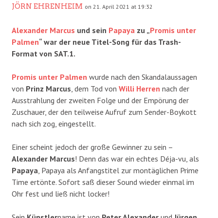
JÖRN EHRENHEIM
on 21. April 2021 at 19:32
Alexander Marcus
und sein
Papaya
zu „
Promis unter
Palmen
“ war der neue Titel-Song für das Trash-
Format von SAT.1.
Promis unter Palmen
wurde nach den Skandalaussagen
von
Prinz Marcus
, dem Tod von
Willi Herren
nach der
Ausstrahlung der zweiten Folge und der Empörung der
Zuschauer, der den teilweise Aufruf zum Sender-Boykott
nach sich zog, eingestellt.
Einer scheint jedoch der große Gewinner zu sein –
Alexander Marcus
! Denn das war ein echtes Déja-vu, als
Papaya
, Papaya als Anfangstitel zur montäglichen Prime
Time ertönte. Sofort saß dieser Sound wieder einmal im
Ohr fest und ließ nicht locker!
Sein
Künstler
name ist von
Peter Alexander
und
Jürgen